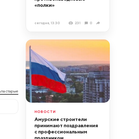
«полки»
сегодня, 13:30
231
0
ла старые
НОВОСТИ
Амурские строители
принимают поздравления
с профессиональным
праздником