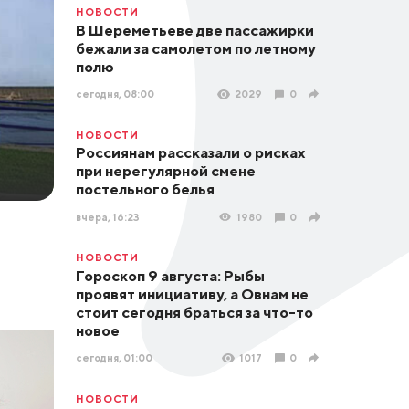
НОВОСТИ
В Шереметьеве две пассажирки
бежали за самолетом по летному
полю
сегодня, 08:00
2029
0
НОВОСТИ
Россиянам рассказали о рисках
при нерегулярной смене
постельного белья
вчера, 16:23
1980
0
НОВОСТИ
Гороскоп 9 августа: Рыбы
проявят инициативу, а Овнам не
стоит сегодня браться за что-то
новое
сегодня, 01:00
1017
0
НОВОСТИ