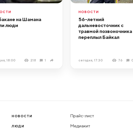
ОСТИ
НОВОСТИ
бакане на Шамана
56-летний
ли люди
дальневосточник с
травмой позвоночника
переплыл Байкал
ня, 18:00
218
1
сегодня, 17:30
76
Прайс-лист
НОВОСТИ
Медиакит
ЛЮДИ