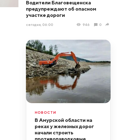
Водители Благовещенска
предупреждают об опасном
участке дороги
сегодня, 06:00
946
0
НОВОСТИ
В Амурской области на
реках у железных дорог
начали строить
противопаводковые