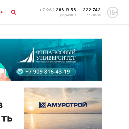
+7 962
285 13 55
222 742
ЛА
редакция
реклама
в
ить