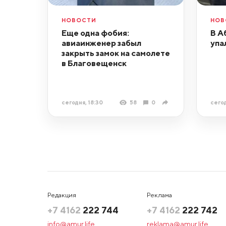
НОВОСТИ
НОВ
Еще одна фобия:
В А
авиаинженер забыл
упа
закрыть замок на самолете
в Благовещенск
сегодня, 18:30
58
0
сегод
Редакция
Реклама
+7 4162
222 744
+7 4162
222 742
info@amur.life
reklama@amur.life