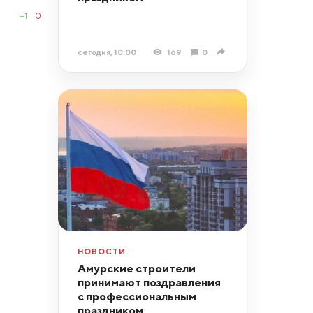
+1
0
сегодня, 10:00
169
0
НОВОСТИ
Амурские строители
принимают поздравления
с профессиональным
праздником