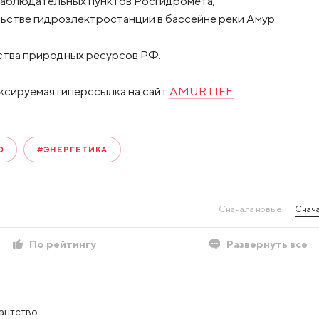
наблюдательных пунктов Росгидромета;
льстве гидроэлектростанции в бассейне реки Амур.
ства природных ресурсов РФ.
ксируемая гиперссылка на сайт
AMUR.LIFE
О
#ЭНЕРГЕТИКА
Сначала новые
Снача
По рейтингу
Развернуть все
тантство