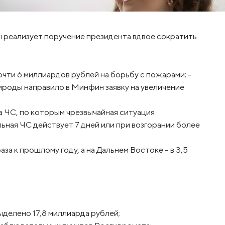
 реализует поручение президента вдвое сократить
чти 6 миллиардов рублей на борьбу с пожарами; –
роды направило в Минфин заявку на увеличение
а ЧС, по которым чрезвычайная ситуация
ьная ЧС действует 7 дней или при возгорании более
за к прошлому году, а на Дальнем Востоке – в 3,5
ыделено 17,8 миллиарда рублей;