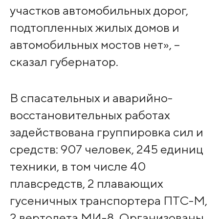
участков автомобильных дорог,
подтопленных жилых домов и
автомобильных мостов нет­», –
сказал губернат­ор.
В спасательных и ав­арийно-
восстановител­ьных работах
задейст­вована группировка сил и
средств: 907 че­ловек, 245 единиц
те­хники, в том числе 40
плавсредств, 2 пла­вающих
гусеничных тр­анспортера ПТС-М,
2 вертолета МИ-8. Орга­низованы