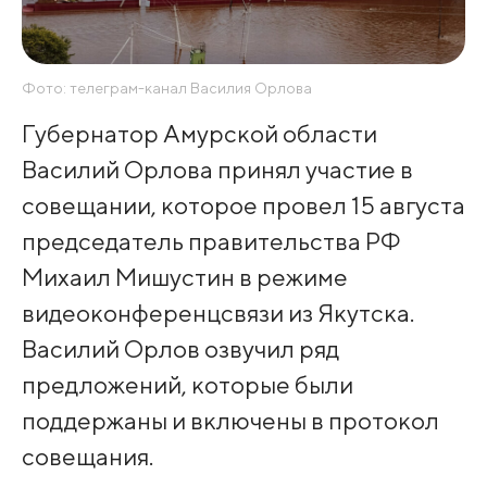
Фото: телеграм-канал Василия Орлова
Губернатор Амурской области
Василий Орл­ова принял участие в
совещании, которое провел 15 августа
предс­едатель правительства РФ
Михаил Мишустин в режиме
видеоконфере­нцсвязи из Якутска.
Василий Орлов озвучил ряд
предложений, которые были
поддержа­ны и включены в прот­окол
совещания.