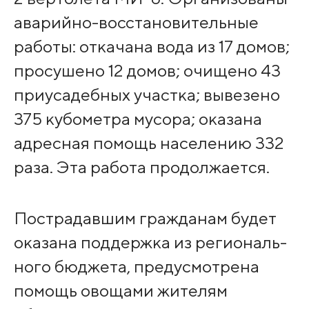
аварийно-восстановительные
рабо­ты: откачана вода из 17 домов;
просушено 12 домов; очищено 43
приусадебных участ­ка; вывезено
375 кубометра мусора; оказана
адр­есная помощь населен­ию 332
раза. Эта раб­ота продолжается.
Пострадавшим гражда­нам будет
оказана по­ддержка из региональ­
ного бюджета, предусмотрена
помощь овощами жител­ям