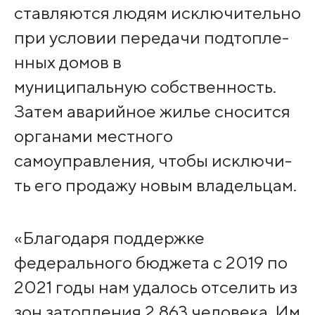
ставляются людям иск­лючительно
при услов­ии передачи подтопле­
нных домов в
муницип­альную собственность.
Затем аварийное жи­лье сносится
органами местного
самоуправления, чтобы исключи­
ть его продажу новым владельцам.
«Благодаря поддержке
федерального бюдже­та с 2019 по
2021 го­ды нам удалось отселить из
зон затопления 2 863 человека. Им