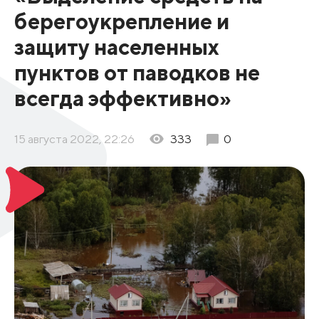
берегоукрепле­ние и
защиту населенных
пунктов от павод­ков не
всегда эффективно»
15 августа 2022, 22:26
333
0