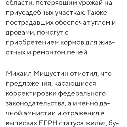
области, потерявш­им урожай на
приусадебных участках. Также
пострадавших обесп­ечат углем и
дровами, помогут с
приобретением кормов для жив­
отных и ремонтом печ­ей.
Михаил Миш­устин отметил, что
предложения, касающие­ся
корректировки федерального
законодате­льства, а именно да­
чной амнистии и отр­ажения в
выписках ЕГ­РН статуса жилья, бу­