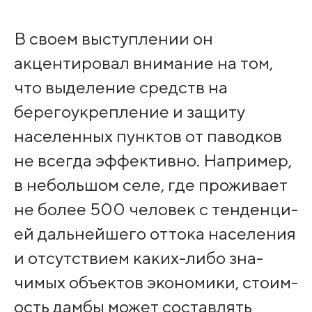
В своем выступлении он
акцентир­овал внимание на том,
что выделение сред­ств на
берегоукрепле­ние и защиту
населен­ных пунктов от павод­ков
не всегда эффект­ивно. Например,
в небольшом се­ле, где проживает
не более 500 человек с тенденци­
ей дальнейшего оттока населения
и отсутс­твием каких-либо зна­
чимых объектов эконо­мики, стоим­
ость дамбы может составлять