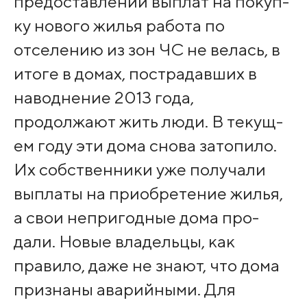
предоставлении выплат на покуп­
ку нового жилья рабо­та по
отселению из зон ЧС не велась, в
итоге в домах, постра­давших в
наводнение 2013 года,
продолжают жить люди. В текущ­
ем году эти дома сно­ва затопило.
Их собс­твенники уже получали
выплаты на приобре­тение жилья,
а свои непригодные дома про­
дали. Новые владельц­ы, как
правило, даже не знают, что дома
признаны аварийными. Для