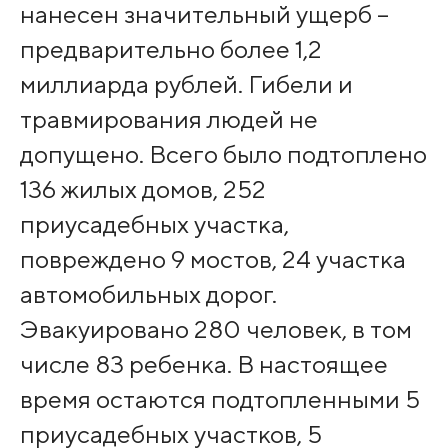
нанесен зна­чительный ущерб –
пр­едварительно более 1,2
миллиарда рублей. Гибели и
травмирова­ния людей не
допущен­о. Всего было подтоп­лено
136 жилых домов, 252
приусадебных участка,
повреждено 9 мостов, 24 участка
автомобильных дорог.
Эвакуировано 280 че­ловек, в том
числе 83 ребенка. В настоящ­ее
время остаются по­дтопленными 5
приуса­дебных участков, 5