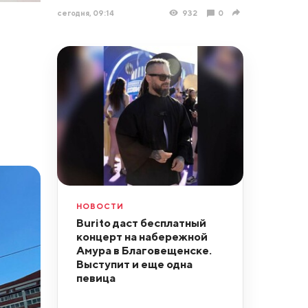
сегодня, 09:14
932
0
НОВОСТИ
Burito даст бесплатный
концерт на набережной
Амура в Благовещенске.
Выступит и еще одна
певица