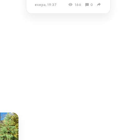
вчера, 19:37
166
0