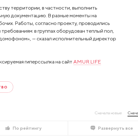
тву территории, в частности, выполнить
ьную документацию. В разные моменты на
очих. Работы, согласно проекту, проводились
 требованиям: в группах оборудован теплый пол,
домофоном», — сказал исполнительный директор
ксируемая гиперссылка на сайт
AMUR.LIFE
ТВО
Сначала новые
Снача
По рейтингу
Развернуть все