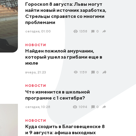
Гороскоп 8 августа: Львы могут
найти новый источник заработка,
Стрельцы справятся со многими
проблемами
сегодня, 01:00
1358
0
НОВОСТИ
Найден пожилой амурчанин,
который ушел за грибами еще в
июле
вчера, 21:23
1159
0
НОВОСТИ
Что изменится в школьной
программе с 1 сентября?
сегодня, 10:28
1094
0
НОВОСТИ
Куда сходить в Благовещенске 8
и 9 августа: афиша выходных