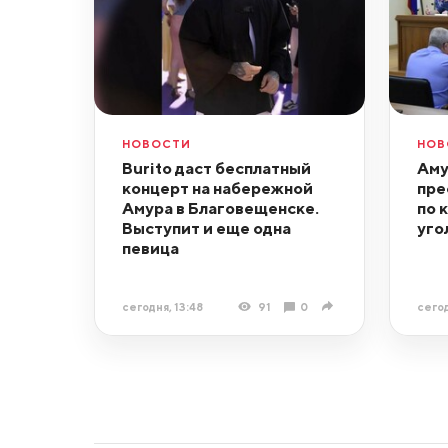
НОВОСТИ
НОВ
Burito даст бесплатный
Аму
концерт на набережной
пре
Амура в Благовещенске.
по 
Выступит и еще одна
уго
певица
сегодня, 13:48
91
0
сегод