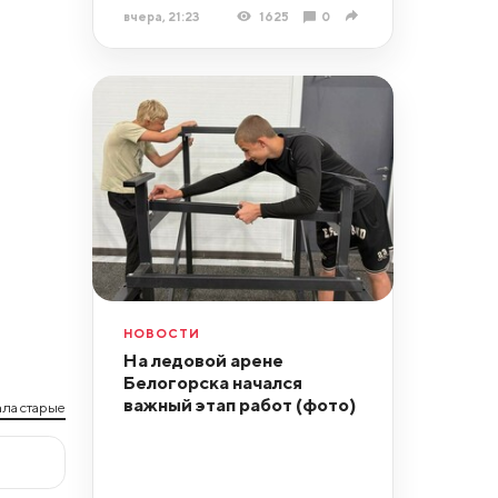
вчера, 21:23
1625
0
НОВОСТИ
На ледовой арене
Белогорска начался
важный этап работ (фото)
ла старые