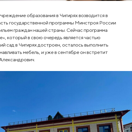
учреждение образования в Чигирях возводится в
часть государственной программы Минстроя России
ильем граждан нашей страны. Сейчас программа
е», который в свою очередь является частью
ий сад в Чигирях достроен, осталось выполнить
навливать мебель, и уже в сентябре он встретит
 Александрович.