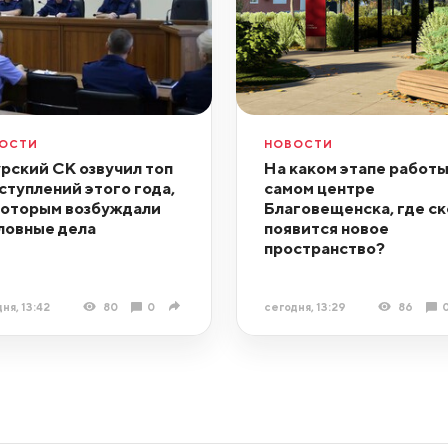
ОСТИ
НОВОСТИ
рский СК озвучил топ
На каком этапе работы
ступлений этого года,
самом центре
которым возбуждали
Благовещенска, где с
ловные дела
появится новое
пространство?
ня, 13:42
80
0
сегодня, 13:29
86