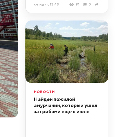
сегодня, 13:48
91
0
НОВОСТИ
Найден пожилой
амурчанин, который ушел
за грибами еще в июле