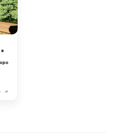
 в
коро
0