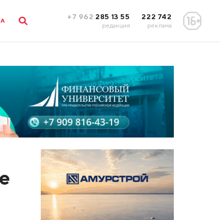
+7 962
285 13 55
222 742
ЛА
редакция
реклама
ле