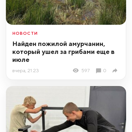
НОВОСТИ
Найден пожилой амурчанин,
который ушел за грибами еще в
июле
вчера, 21:23
597
0