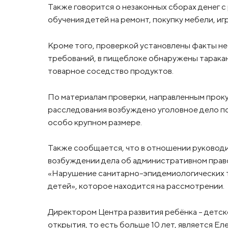
Также говорится о незаконных сборах денег 
обучения детей на ремонт, покупку мебели, иг
Кроме того, проверкой установлены факты 
требований, в пищеблоке обнаружены тарака
товарное соседство продуктов.
По материалам проверки, направленным проку
расследования возбуждено уголовное дело по 
особо крупном размере.
Также сообщается, что в отношении руковод
возбуждении дела об административном право
«Нарушение санитарно-эпидемиологических т
детей», которое находится на рассмотрении.
Директором Центра развития ребёнка – детск
открытия, то есть больше 10 лет, является Ел