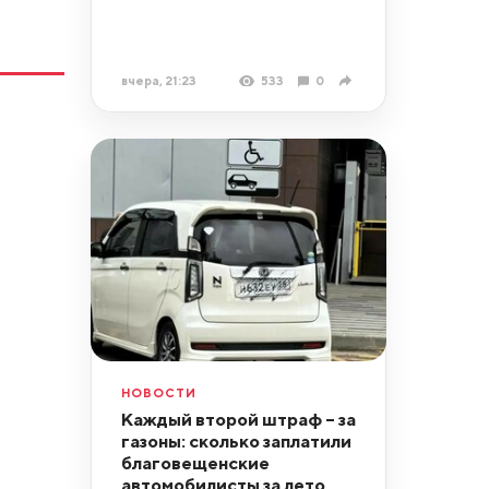
вчера, 21:23
533
0
НОВОСТИ
Каждый второй штраф – за
газоны: сколько заплатили
благовещенские
автомобилисты за лето