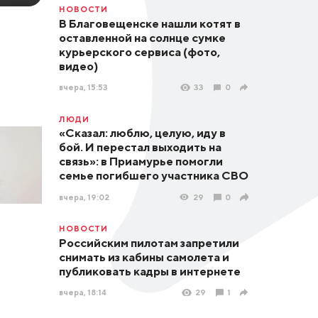
НОВОСТИ
В Благовещенске нашли котят в
оставленной на солнце сумке
курьерского сервиса (фото,
видео)
вчера, 15:53
33
0
ЛЮДИ
«Сказал: люблю, целую, иду в
бой. И перестал выходить на
связь»: в Приамурье помогли
семье погибшего участника СВО
вчера, 19:02
29
0
НОВОСТИ
Российским пилотам запретили
снимать из кабины самолета и
публиковать кадры в интернете
вчера, 18:14
29
1