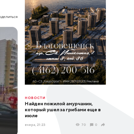
оделиться
НОВОСТИ
Найден пожилой амурчанин,
который ушел за грибами еще в
июле
вчера, 21:23
70
0