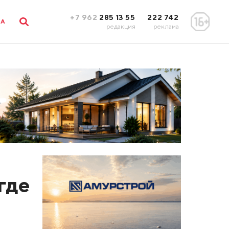
+7 962
285 13 55
222 742
ЛА
редакция
реклама
где