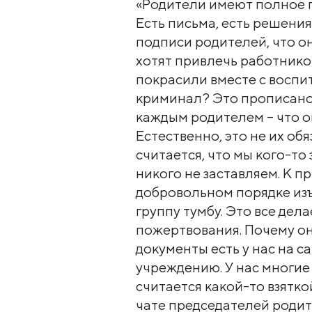
«Родители имеют полное п
Есть письма, есть решени
подписи родителей, что он
хотят привлечь работнико
покрасили вместе с воспи
криминал? Это прописано 
каждым родителем – что о
Естественно, это не их обя
считается, что мы кого-то 
никого не заставляем. К п
добровольном порядке изъ
группу тумбу. Это все дел
пожертвования. Почему он
документы есть у нас на са
учреждению. У нас многие
считается какой-то взятко
чате председателей родит