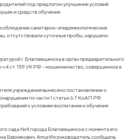
с родителей под предлогом улучшения условий
рушек и средств обучения.
несоблюдения санитарно-эпидемиологических
ны, отсутствовали суточные пробы, нарушено
ратурой г. Благовещенска в орган предварительного
ч.4 ст. 159 УК РФ – мошенничество, совершенное в
ителя учреждения вынесено постановление о
нарушении по части 1 статьи 6.7 КоАП РФ
ребований к условиям воспитания и обучения
ого сада №4 города Благовещенска с момента его
ена Бернякович. Amur.life руководитель сообщила,