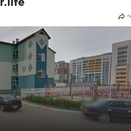
.life
П