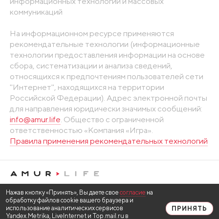
информационных технологий и массовых
коммуникаций
На информационном ресурсе применяются
рекомендательные технологии (информационные
технологии предоставления информации на основе
сбора, систематизации и анализа сведений,
относящихся к предпочтениям пользователей сети
"Интернет", находящихся на территории
Российской Федерации). Адрес электронной почты
для направления юридически значимых сообщений:
info@amur.life
. Общество с ограниченной
ответственностью «Компания «Игра».
Правила применения рекомендательных технологий
Нажав кнопку «Принять», Вы даете свое
согласие
на
обработку файлов cookie вашего браузера и
использование аналитических сервисов
ПРИНЯТЬ
Yandex.Metrika, LiveInternet и Top.mail.ru в