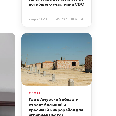
погибшего участника СВО
вчера, 19:02
636
0
МЕСТА
Где в Амурской области
строят большой и
красивый микрорайон для
аграриев (фото)