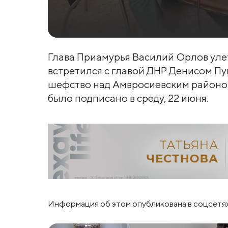
Глава Приамурья Василий Орлов уле
встретился с главой ДНР Денисом П
шефство над Амвросиевским районо
было подписано в среду, 22 июня.
Информация об этом опубликована в соцсетя