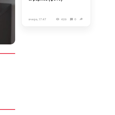
вчера, 17:47
426
0