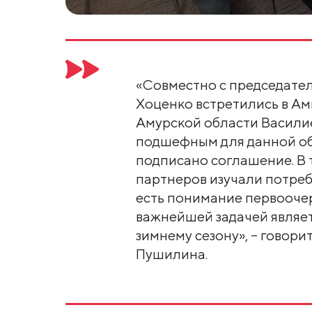
«Совместно с председате
Хоценко встретились в Ам
Амурской области Васили
подшефным для данной обл
подписано соглашение. В
партнеров изучали потре
есть понимание первооче
важнейшей задачей являет
зимнему сезону», – говори
Пушилина.