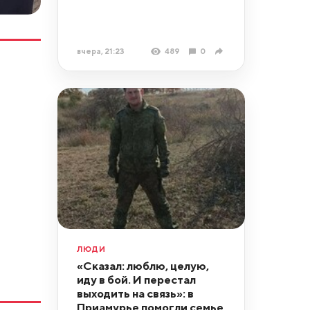
вчера, 21:23
489
0
ЛЮДИ
«Сказал: люблю, целую,
иду в бой. И перестал
выходить на связь»: в
Приамурье помогли семье