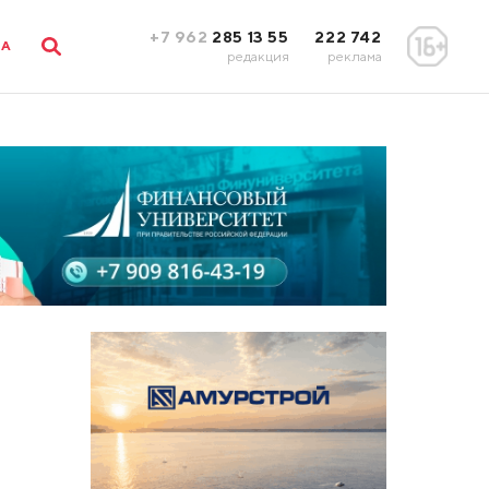
+7 962
285 13 55
222 742
ЛА
редакция
реклама