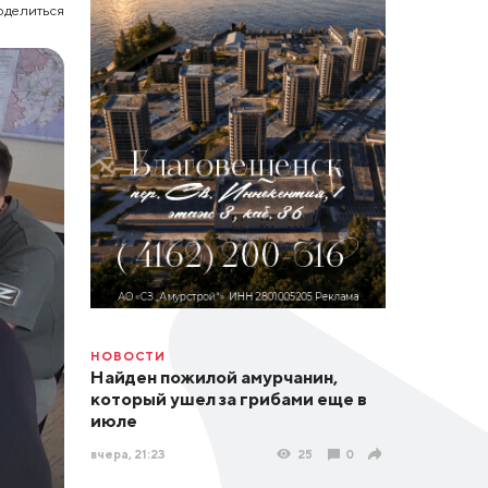
оделиться
НОВОСТИ
Найден пожилой амурчанин,
который ушел за грибами еще в
июле
вчера, 21:23
25
0