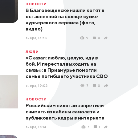
НОВОСТИ
В Благовещенске нашли котят в
оставленной на солнце сумке
курьерского сервиса (фото,
видео)
вчера, 15:53
9
0
ЛЮДИ
«Сказал: люблю, целую, иду в
бой. И перестал выходить на
связь»: в Приамурье помогли
семье погибшего участника СВО
вчера, 19:02
7
0
НОВОСТИ
Российским пилотам запретили
снимать из кабины самолета и
публиковать кадры в интернете
вчера, 18:14
7
1