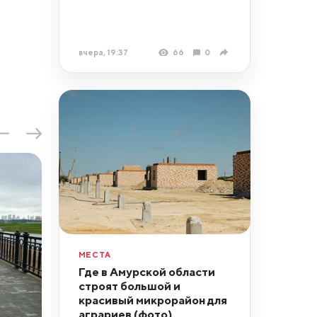
вчера, 19:37
66
0
МЕСТА
Где в Амурской области
строят большой и
красивый микрорайон для
аграриев (фото)