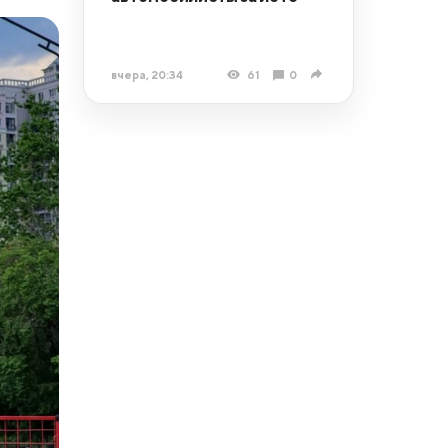
вчера, 20:34
61
0