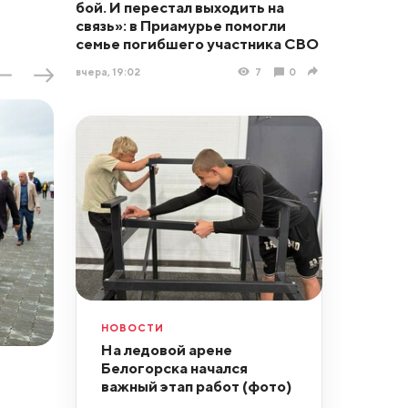
бой. И перестал выходить на
связь»: в Приамурье помогли
семье погибшего участника СВО
вчера, 19:02
7
0
НОВОСТИ
На ледовой арене
Белогорска начался
важный этап работ (фото)