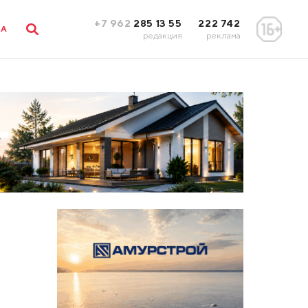
+7 962
285 13 55
222 742
ЛА
редакция
реклама