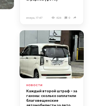
вчера, 17:47
426
0
НОВОСТИ
Каждый второй штраф – за
газоны: сколько заплатили
благовещенские
автомобилисты за лето