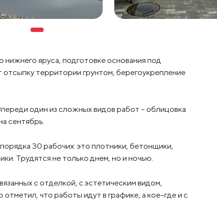
ю нижнего яруса, подготовке основания под
 отсыпку территории грунтом, берегоукрепление
 Впереди один из сложных видов работ – облицовка
на сентябрь.
орядка 30 рабочих: это плотники, бетонщики,
ки. Трудятся не только днем, но и ночью.
вязанных с отделкой, с эстетическим видом,
отметил, что работы идут в графике, а кое-где и с