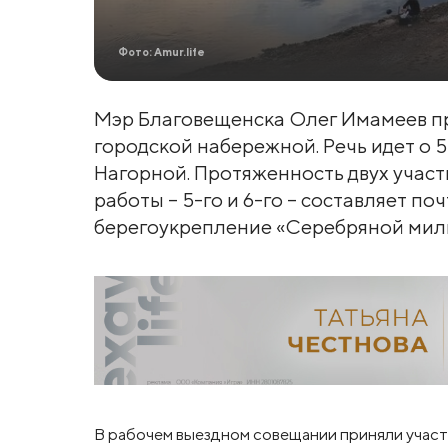
Фото: Amur.life
Мэр Благовещенска Олег Имамеев п
городской набережной. Речь идет о 5
Нагорной. Протяженность двух участ
работы – 5-го и 6-го – составляет по
берегоукрепление «Серебряной мили»
В рабочем выездном совещании приняли участ