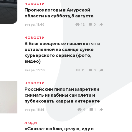
НОВОСТИ
Прогноз погоды в Амурской
области на субботу,8 августа
вчера, 11:46
12
0
НОВОСТИ
В Благовещенске нашли котят в
оставленной на солнце сумке
курьерского сервиса (фото,
видео)
вчера, 15:53
11
0
НОВОСТИ
Российским пилотам запретили
снимать из кабины самолета и
публиковать кадры в интернете
вчера, 18:14
9
1
ЛЮДИ
«Сказал: люблю, целую, иду в