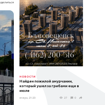
оделиться
НОВОСТИ
Найден пожилой амурчанин,
который ушел за грибами еще в
июле
вчера, 21:23
27
0