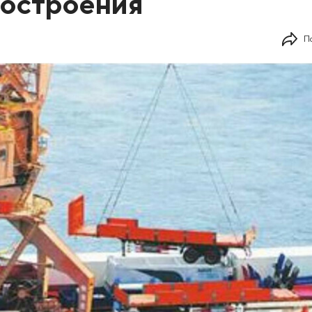
остроения
П