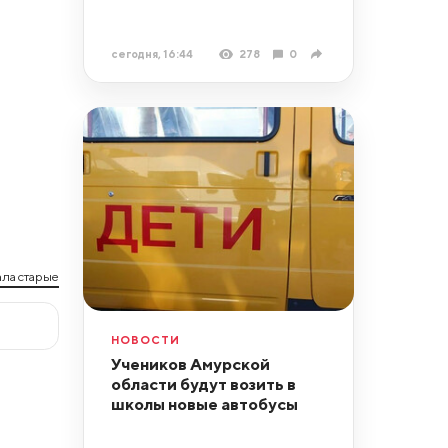
сегодня, 16:44
278
0
ла старые
НОВОСТИ
Учеников Амурской
области будут возить в
школы новые автобусы