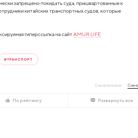
чески запрещено покидать суда, пришвартованные к
сотрудники китайских транспортных судов, которые
ксируемая гиперссылка на сайт
AMUR.LIFE
#ТРАНСПОРТ
Сначала новые
Снача
По рейтингу
Развернуть все