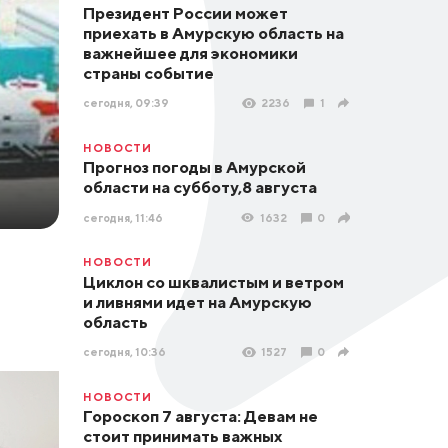
Президент России может
приехать в Амурскую область на
важнейшее для экономики
страны событие
сегодня, 09:39
2236
1
НОВОСТИ
Прогноз погоды в Амурской
области на субботу,8 августа
сегодня, 11:46
1632
0
НОВОСТИ
Циклон со шквалистым и ветром
и ливнями идет на Амурскую
область
сегодня, 10:36
1527
0
НОВОСТИ
Гороскоп 7 августа: Девам не
стоит принимать важных