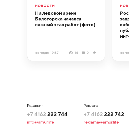
НОВОСТИ
НОВ
На ледовой арене
Рос
Белогорска начался
зап
важный этап работ (фото)
каб
пуб
инт
сегодня, 19:37
14
0
сегод
Редакция
Реклама
+7 4162
222 744
+7 4162
222 742
info@amur.life
reklama@amur.life