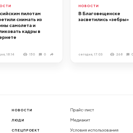
ОСТИ
НОВОСТИ
сийским пилотам
В Благовещенске
ретили снимать из
засветились «зебры»
ины самолета и
ликовать кадры в
ернете
ня, 18:14
150
0
сегодня, 17:03
268
Прайс-лист
НОВОСТИ
Медиакит
ЛЮДИ
Условия использования
СПЕЦПРОЕКТ