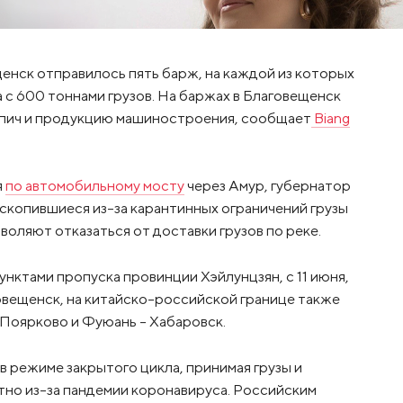
щенск отправилось пять барж, на каждой из которых
а с 600 тоннами грузов. На баржах в Благовещенск
рпич и продукцию машиностроения, сообщает
Biang
я
по автомобильному мосту
через Амур, губернатор
скопившиеся из-за карантинных ограничений грузы
воляют отказаться от доставки грузов по реке.
пунктами пропуска провинции Хэйлунцзян, с 11 июня,
овещенск, на китайско-российской границе также
Поярково и Фуюань – Хабаровск.
 режиме закрытого цикла, принимая грузы и
но из-за пандемии коронавируса. Российским