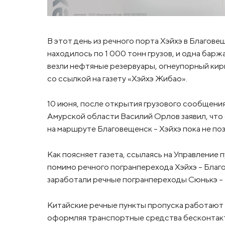
В этот день из речного порта Хэйхэ в Благове
находилось по 1 000 тонн грузов, и одна барж
везли нефтяные резервуары, огнеупорный ки
со ссылкой на газету «Хэйхэ Жибао».
10 июня, после открытия грузового сообщени
Амурской области Василий Орлов заявил, что 
на маршруте Благовещенск – Хэйхэ пока не поз
Как поясняет газета, ссылаясь на Управление 
помимо речного погранперехода Хэйхэ – Благ
заработали речные погранпереходы Сюнькэ – 
Китайские речные пункты пропуска работают в
оформляя транспортные средства бесконтакт