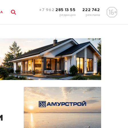
+7 962
285 13 55
222 742
ЛА
редакция
реклама
и