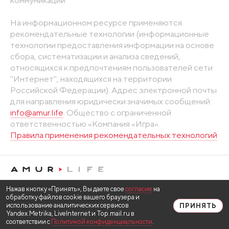
коммуникаций
На информационном ресурсе применяются
рекомендательные технологии (информационные
технологии предоставления информации на основе
сбора, систематизации и анализа сведений,
относящихся к предпочтениям пользователей сети
"Интернет", находящихся на территории
Российской Федерации). Адрес электронной почты
для направления юридически значимых сообщений:
info@amur.life
. Общество с ограниченной
ответственностью «Компания «Игра».
Правила применения рекомендательных технологий
Нажав кнопку «Принять», Вы даете свое
согласие
на
обработку файлов cookie вашего браузера и
использование аналитических сервисов
ПРИНЯТЬ
Yandex.Metrika, LiveInternet и Top.mail.ru в
соответствии с
Политикой конфиденциальности
.