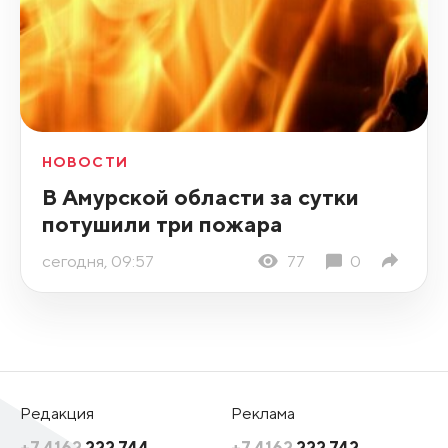
НОВОСТИ
В Амурской области за сутки
потушили три пожара
сегодня, 09:57
77
0
Редакция
Реклама
+7 4162
222 744
+7 4162
222 742