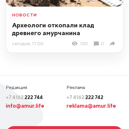
НОВОСТИ
Археологи откопали клад
древнего амурчанина
сегодня, 17:00
130
0
Редакция
Реклама
+7 4162
222 744
+7 4162
222 742
info@amur.life
reklama@amur.life