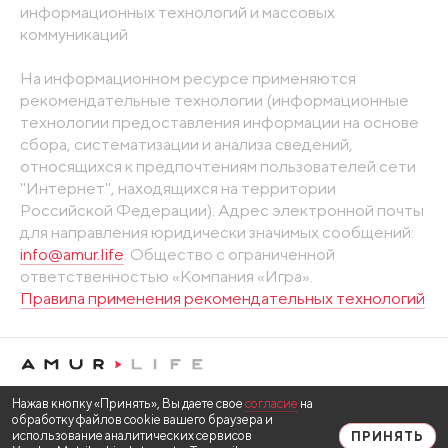
информационных технологий и массовых
коммуникаций
На информационном ресурсе применяются
рекомендательные технологии (информационные
технологии предоставления информации на основе
сбора, систематизации и анализа сведений,
относящихся к предпочтениям пользователей сети
"Интернет", находящихся на территории
Российской Федерации). Адрес электронной почты
для направления юридически значимых сообщений:
info@amur.life
. Общество с ограниченной
ответственностью «Компания «Игра».
Правила применения рекомендательных технологий
Нажав кнопку «Принять», Вы даете свое
согласие
на
обработку файлов cookie вашего браузера и
использование аналитических сервисов
ПРИНЯТЬ