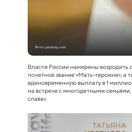
Фото: pixabay.com
Власти России намерены возродить 
почетное звание «Мать-героиня», а 
единовременную выплату в 1 миллион
на встрече с многодетными семьями
слава».