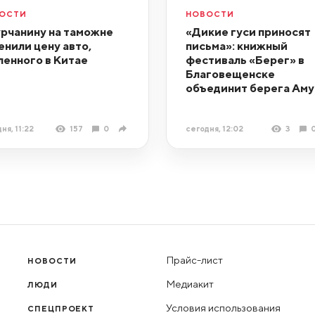
ОСТИ
НОВОСТИ
рчанину на таможне
«Дикие гуси приносят
енили цену авто,
письма»: книжный
ленного в Китае
фестиваль «Берег» в
Благовещенске
объединит берега Аму
ня, 11:22
157
0
сегодня, 12:02
3
Прайс-лист
НОВОСТИ
Медиакит
ЛЮДИ
Условия использования
СПЕЦПРОЕКТ