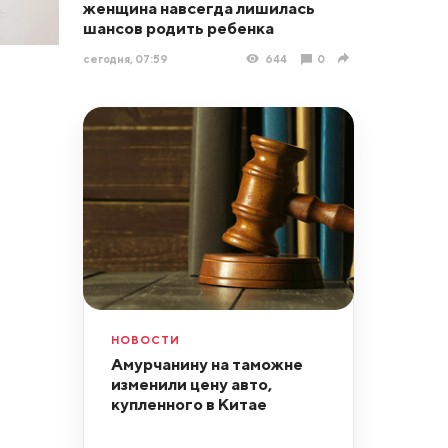
женщина навсегда лишилась
шансов родить ребенка
сегодня, 07:59
644
0
НОВОСТИ
Амурчанину на таможне
изменили цену авто,
купленного в Китае