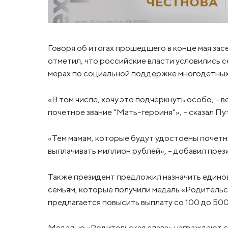
Говоря об итогах прошедшего в конце мая зас
отметил, что российские власти условились 
мерах по социальной поддержке многодетных
«В том числе, хочу это подчеркнуть особо, – в
почетное звание "Мать-героиня"», – сказал Пу
«Тем мамам, которые будут удостоены почетн
выплачивать миллион рублей», – добавил през
Также президент предложил назначить едино
семьям, которые получили медаль «Родительск
предлагается повысить выплату со 100 до 500
Медалью «Родительская слава» награждают с