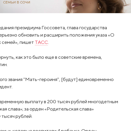
едания президиума Госсовета, глава государства
серьезно обновить и расширить положения указа «О
 семей», пишет
ТАСС
.
ернуть, как это было еще в советские времена,
тин.
ого звания "Мать-героиня", [будут] единовременно
идент.
временную выплату в 200 тысяч рублей многодетным
ая слава»; за орден «Родительская слава»
 тысяч рублей.
емьи, которые воспитали 4 ребенка. Орден