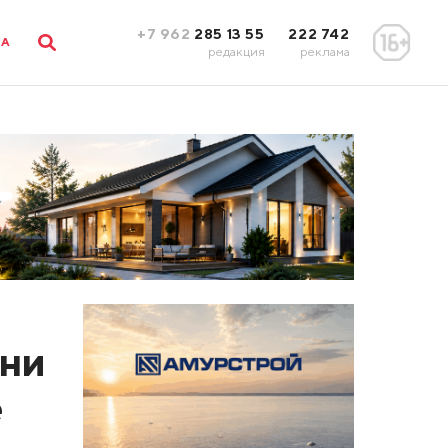
+7 962
285 13 55
222 742
ЛА
редакция
реклама
зни
е