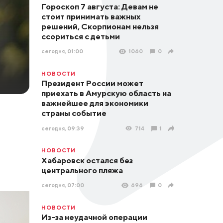
Гороскоп 7 августа: Девам не
стоит принимать важных
решений, Скорпионам нельзя
ссориться с детьми
сегодня, 01:00
1060
0
НОВОСТИ
Президент России может
приехать в Амурскую область на
важнейшее для экономики
страны событие
сегодня, 09:39
714
1
НОВОСТИ
Хабаровск остался без
центрального пляжа
сегодня, 07:00
696
0
НОВОСТИ
Из-за неудачной операции