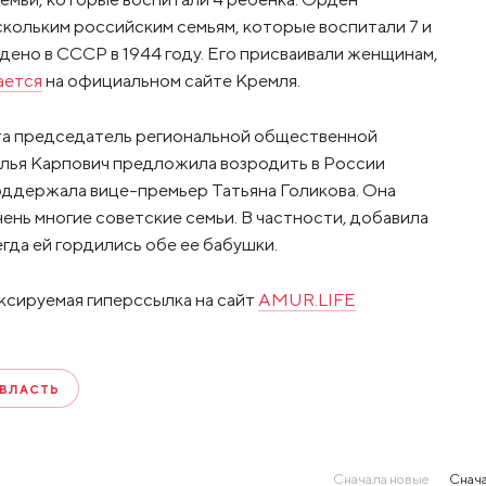
скольким российским семьям, которые воспитали 7 и
дено в СССР в 1944 году. Его присваивали женщинам,
ается
на официальном сайте Кремля.
та председатель региональной общественной
лья Карпович предложила возродить в России
оддержала вице-премьер Татьяна Голикова. Она
чень многие советские семьи. В частности, добавила
гда ей гордились обе ее бабушки.
ксируемая гиперссылка на сайт
AMUR.LIFE
 ВЛАСТЬ
Сначала новые
Снача