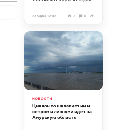
сегодня, 12:02
3
0
НОВОСТИ
Циклон со шквалистым и
ветром и ливнями идет на
Амурскую область