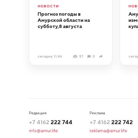
НОВОСТИ
НОВ
Прогноз погоды в
Аму
Амурской области на
изм
субботу,8 августа
куп
сегодня, 11:46
57
0
сегод
Редакция
Реклама
+7 4162
222 744
+7 4162
222 742
info@amur.life
reklama@amur.life