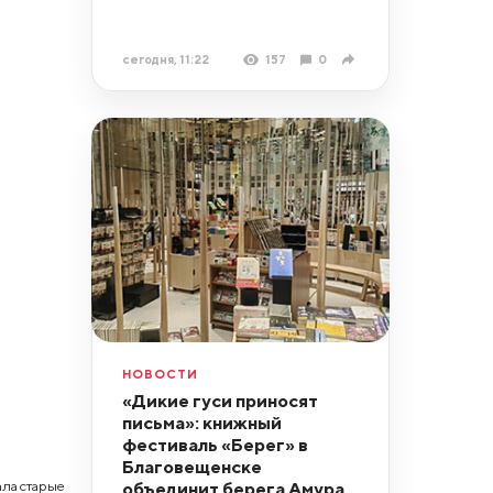
сегодня, 11:22
157
0
НОВОСТИ
«Дикие гуси приносят
письма»: книжный
фестиваль «Берег» в
Благовещенске
объединит берега Амура
ла старые