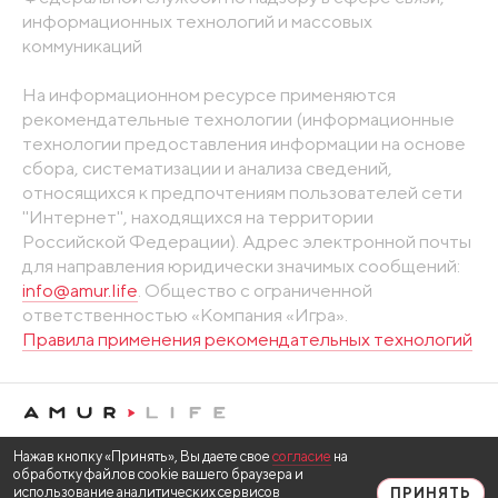
информационных технологий и массовых
коммуникаций
На информационном ресурсе применяются
рекомендательные технологии (информационные
технологии предоставления информации на основе
сбора, систематизации и анализа сведений,
относящихся к предпочтениям пользователей сети
"Интернет", находящихся на территории
Российской Федерации). Адрес электронной почты
для направления юридически значимых сообщений:
info@amur.life
. Общество с ограниченной
ответственностью «Компания «Игра».
Правила применения рекомендательных технологий
Нажав кнопку «Принять», Вы даете свое
согласие
на
обработку файлов cookie вашего браузера и
использование аналитических сервисов
ПРИНЯТЬ