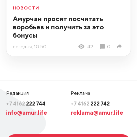
НОВОСТИ
Амурчан просят посчитать
воробьев и получить за это
бонусы
сегодня, 10:50
42
0
Редакция
Реклама
+7 4162
222 744
+7 4162
222 742
info@amur.life
reklama@amur.life