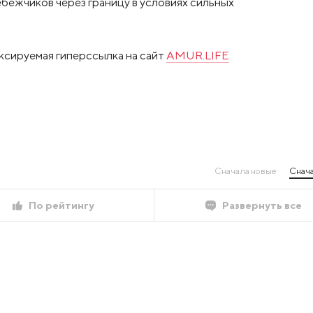
ежчиков через границу в условиях сильных
ксируемая гиперссылка на сайт
AMUR.LIFE
Сначала новые
Снача
По рейтингу
Развернуть все