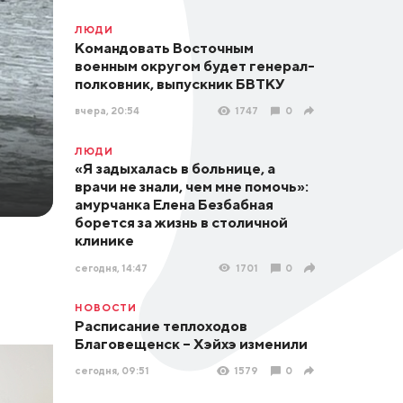
ЛЮДИ
Командовать Восточным
военным округом будет генерал-
полковник, выпускник БВТКУ
вчера, 20:54
1747
0
ЛЮДИ
«Я задыхалась в больнице, а
врачи не знали, чем мне помочь»:
амурчанка Елена Безбабная
борется за жизнь в столичной
клинике
сегодня, 14:47
1701
0
НОВОСТИ
Расписание теплоходов
Благовещенск – Хэйхэ изменили
сегодня, 09:51
1579
0