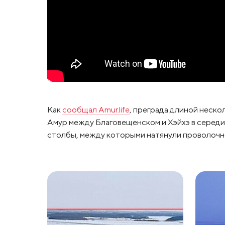
Как
сообщал Amur.life
, преграда длиной неско
Амур между Благовещенском и Хэйхэ в середин
столбы, между которыми натянули проволочн