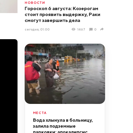
НОВОСТИ
Гороскоп 6 августа: Козерогам
стоит проявить выдержку, Раки
смогут завершить дела
сегодня, 01:00
1467
0
МЕСТА
Вода хлынула в больницу,
залила подземные
парковки: апокалипсис