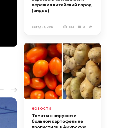
пережил китайский город
(видео)
сегодня, 21:01
154
0
НОВОСТИ
Томаты с вирусом и
больной картофель не
пропустили в Амурскую