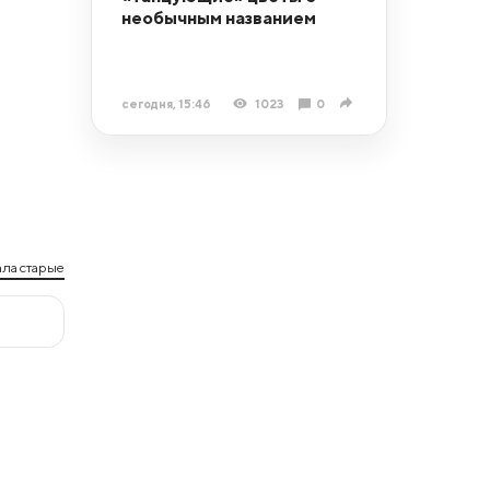
необычным названием
сегодня, 15:46
1023
0
ла старые