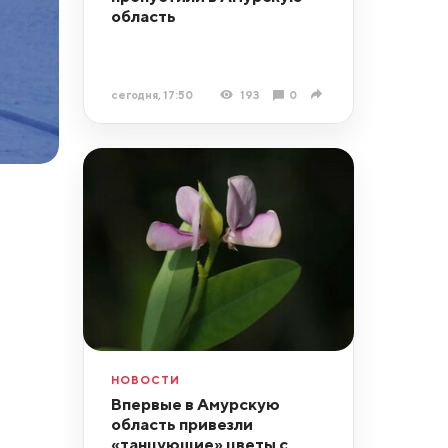
область
сегодня, 17:50
193
0
НОВОСТИ
Впервые в Амурскую
область привезли
«танцующие» цветы с