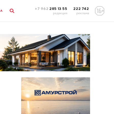
+7 962
285 13 55
222 742
ЛА
редакция
реклама