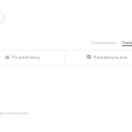
Сначала новые
Снача
По рейтингу
Развернуть все
авить комментарий.