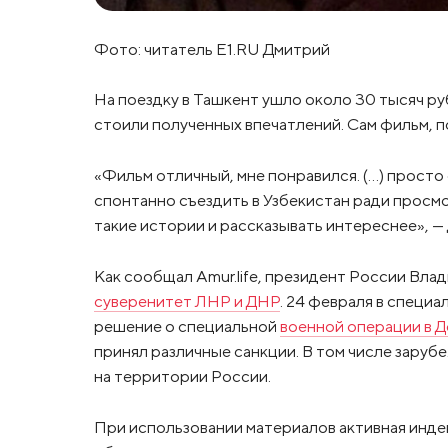
Фото: читатель E1.RU Дмитрий
На поездку в Ташкент ушло около 30 тысяч ру
стоили полученных впечатлений. Сам фильм, по
«Фильм отличный, мне понравился. (…) просто 
спонтанно съездить в Узбекистан ради просмо
такие истории и рассказывать интереснее», 
Как сообщал Amur.life, президент России Влад
суверенитет ЛНР и ДНР
. 24 февраля в специ
решение о специальной
военной операции в 
принял различные санкции. В том числе заруб
на территории России.
При использовании материалов активная инде