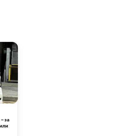
– за
тили