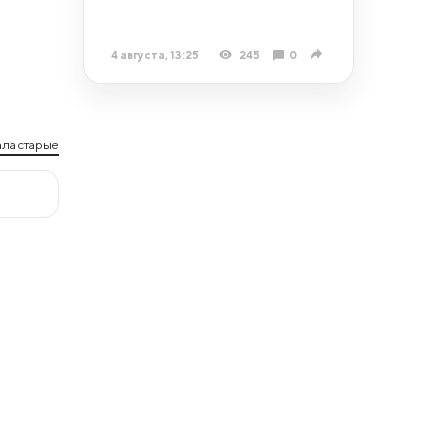
4 августа, 13:25
245
0
ла старые