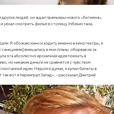
 других людей, он ждал премьеры нового «Бэтмена»,
я и уехал смотреть фильм в столицу Узбекистана,
дали. Я обожаю кино и ходить именно в кинотеатры, в
 санкциями] вмешалась в мои планы, оборвав их за
ишла эта абсолютно ироничная идея поехать в
во, но никакие деньги не сравнятся с чувством
понтанной идеи. Недолго думая, я купил билеты в
т так вот я переиграл Запад», – рассказал Дмитрий.