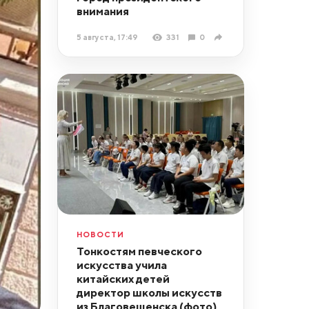
внимания
5 августа, 17:49
331
0
НОВОСТИ
Тонкостям певческого
искусства учила
китайских детей
директор школы искусств
из Благовещенска (фото)