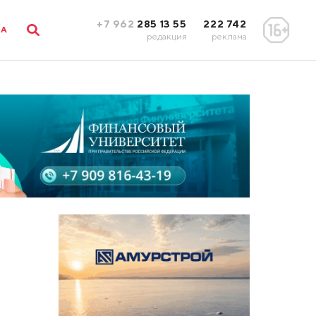
+7 962
285 13 55
222 742
ЛА
редакция
реклама