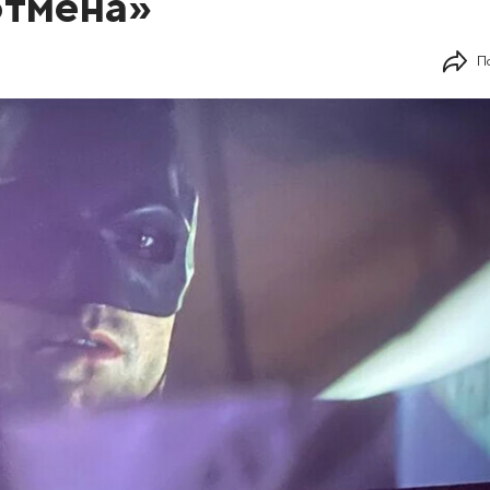
этмена»
П