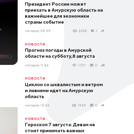
Президент России может
приехать в Амурскую область на
важнейшее для экономики
страны событие
сегодня, 09:39
2288
1
НОВОСТИ
Прогноз погоды в Амурской
области на субботу,8 августа
сегодня, 11:46
1737
0
НОВОСТИ
Циклон со шквалистым и ветром
и ливнями идет на Амурскую
область
сегодня, 10:36
1565
0
НОВОСТИ
Гороскоп 7 августа: Девам не
стоит принимать важных