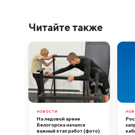
Читайте также
НОВОСТИ
НОВ
На ледовой арене
Рос
Белогорска начался
зап
важный этап работ (фото)
каб