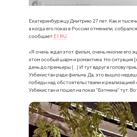
Екатеринбуржцу Дмитрию 27 лет. Как и тысячи
а когда его показ в России отменили, собралс
сообщает
Е1.RU
.
«Я очень ждал этот фильм, очень многие его ж
этом особый шарм и романтика. Но ситуация [с
день до премьеры (…) И тут вдруг в голову пр
Узбекистан ради фильма. Да, это вышло недеше
победы над обстоятельствами и реализацией с
Узбекистан и пошел на показ "Бэтмена" тут. Во