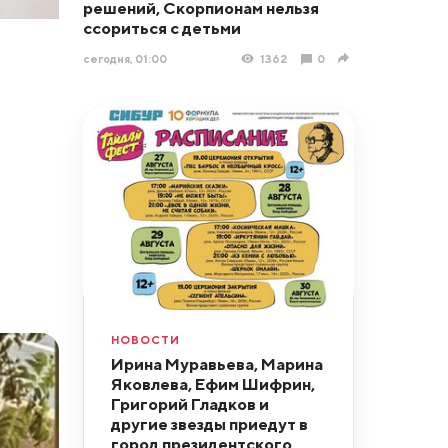
решений, Скорпионам нельзя
ссориться с детьми
сегодня, 01:00
1362
0
НОВОСТИ
Ирина Муравьева, Марина
Яковлева, Ефим Шифрин,
Григорий Гладков и
другие звезды приедут в
город президентского