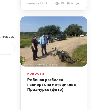
сегодня, 13:42
75
0
ла старые
НОВОСТИ
Ребенок разбился
насмерть на мотоцикле в
Приамурье (фото)