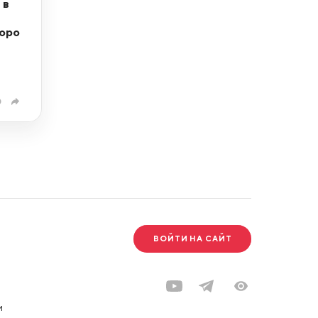
 в
коро
0
ВОЙТИ НА САЙТ
и