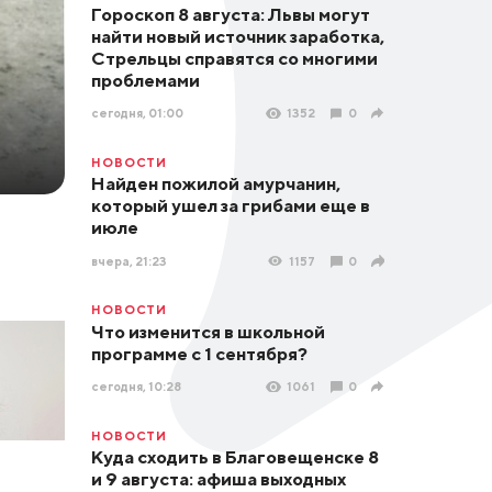
Гороскоп 8 августа: Львы могут
найти новый источник заработка,
Стрельцы справятся со многими
проблемами
сегодня, 01:00
1352
0
НОВОСТИ
Найден пожилой амурчанин,
который ушел за грибами еще в
июле
вчера, 21:23
1157
0
НОВОСТИ
Что изменится в школьной
программе с 1 сентября?
сегодня, 10:28
1061
0
НОВОСТИ
Куда сходить в Благовещенске 8
и 9 августа: афиша выходных