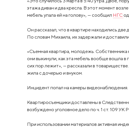
«Это случилось 3 марта в 5:40 утра. Двое, по
этажа диван и два кресла. В этот момент возл
мебель упала ей на голову», — сообщил
НГС
од
Он рассказал, что в квартире находились две 
По словам Михаила, их задержали и достави
«Съемная квартира, молодежь. Собственника 
они выкинули, как эта мебель вообще вошла в 
сих пор лежит», — рассказали в товариществе
жила с дочерью и внуком.
Инцидент попал на камеры видеонаблюдения.
Квартиросъемщики доставлены в Следственны
возбуждено уголовное дело по ч. 1 ст. 109 У
При использовании материалов активная инде