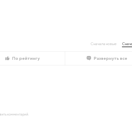
Сначала новые
Снача
По рейтингу
Развернуть все
авить комментарий.