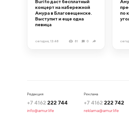
Burito даст бесплатный
Аму
концерт на набережной
пре
Амура в Благовещенске.
по 
Выступит и еще одна
уго
певица
сегодня, 13:48
81
0
сегод
Редакция
Реклама
+7 4162
222 744
+7 4162
222 742
info@amur.life
reklama@amur.life