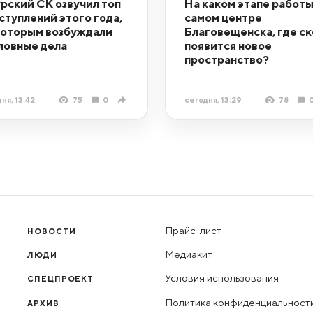
рский СК озвучил топ
На каком этапе работы
ступлений этого года,
самом центре
которым возбуждали
Благовещенска, где с
ловные дела
появится новое
пространство?
ня, 13:42
75
0
сегодня, 13:29
78
Прайс-лист
НОВОСТИ
Медиакит
ЛЮДИ
Условия использования
СПЕЦПРОЕКТ
Политика конфиденциальност
АРХИВ