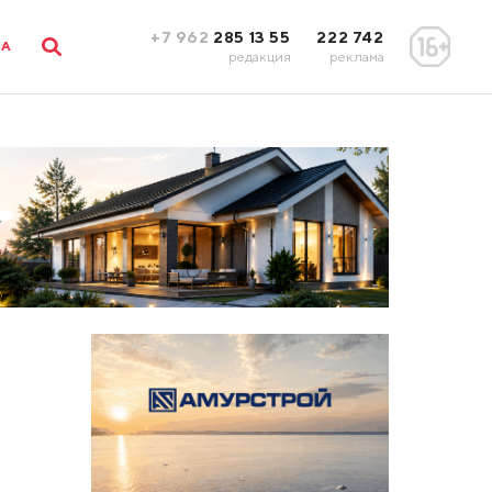
+7 962
285 13 55
222 742
ЛА
редакция
реклама