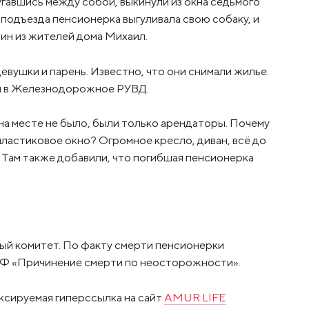
ругавшись между собой, выкинули из окна седьмого
е подъезда пенсионерка выгуливала свою собаку, и
ин из жителей дома Михаил.
девушки и парень. Известно, что они снимали жилье.
ли в Железнодорожное РУВД.
на месте не было, были только арендаторы. Почему
пластиковое окно? Огромное кресло, диван, всё до
. Там также добавили, что погибшая пенсионерка
й комитет. По факту смерти пенсионерки
К РФ «Причинение смерти по неосторожности».
ксируемая гиперссылка на сайт
AMUR.LIFE