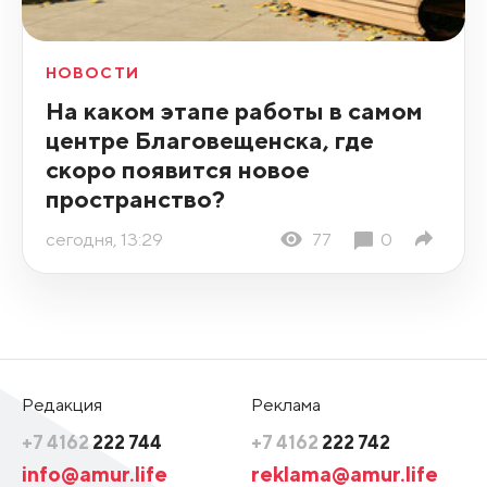
НОВОСТИ
На каком этапе работы в самом
центре Благовещенска, где
скоро появится новое
пространство?
сегодня, 13:29
77
0
Редакция
Реклама
+7 4162
222 744
+7 4162
222 742
info@amur.life
reklama@amur.life