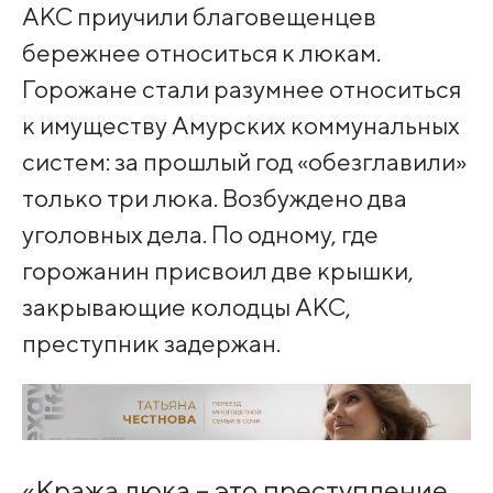
АКС приучили благовещенцев
бережнее относиться к люкам.
Горожане стали разумнее относиться
к имуществу Амурских коммунальных
систем: за прошлый год «обезглавили»
только три люка. Возбуждено два
уголовных дела. По одному, где
горожанин присвоил две крышки,
закрывающие колодцы АКС,
преступник задержан.
«Кража люка – это преступление,