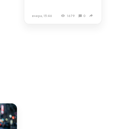
вчера, 15:46
1679
0