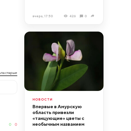
вчера, 17:50
426
0
ла старые
НОВОСТИ
Впервые в Амурскую
область привезли
«танцующие» цветы с
необычным названием
0
0