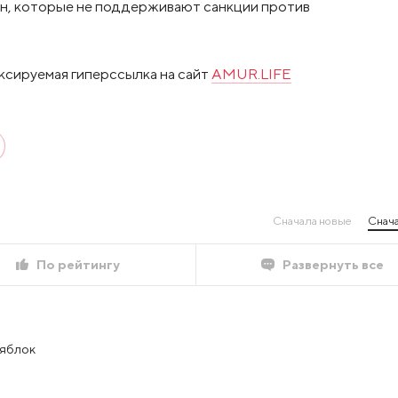
ан, которые не поддерживают санкции против
ксируемая гиперссылка на сайт
AMUR.LIFE
Сначала новые
Снача
По рейтингу
Развернуть все
 яблок