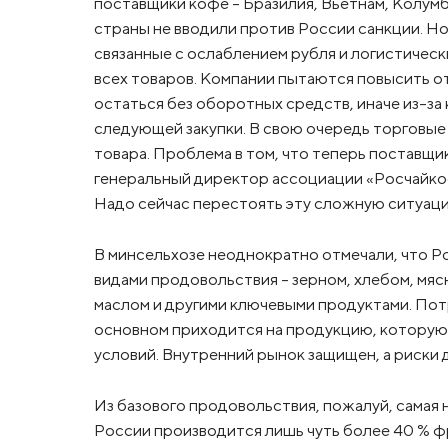
поставщики кофе – Бразилия, Вьетнам, Колумби
страны не вводили против России санкции. Н
связанные с ослаблением рубля и логистичес
всех товаров. Компании пытаются повысить от
остаться без оборотных средств, иначе из-за
следующей закупки. В свою очередь торговые
товара. Проблема в том, что теперь поставщи
генеральный директор ассоциации «Росчайкоф
Надо сейчас перестоять эту сложную ситуацию
В минсельхозе неоднократно отмечали, что 
видами продовольствия – зерном, хлебом, мя
маслом и другими ключевыми продуктами. Пот
основном приходится на продукцию, которую 
условий. Внутренний рынок защищен, а риски
Из базового продовольствия, пожалуй, самая 
России производится лишь чуть более 40 % фр