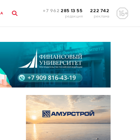
+7 962
285 13 55
222 742
ЛА
редакция
реклама