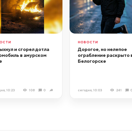
ОСТИ
НОВОСТИ
ыхнул и сгорел дотла
Дорогое, но нелепое
омобиль в амурском
ограбление раскрыто 
е
Белогорске
ня, 10:23
108
0
сегодня, 10:03
241