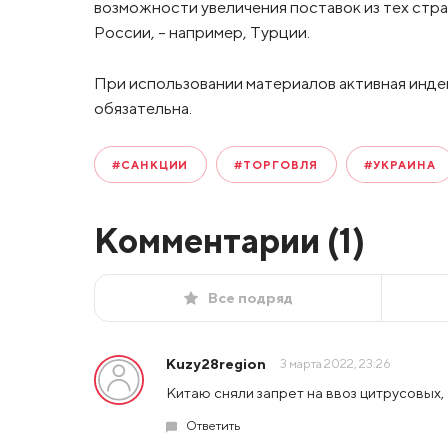
возможности увеличения поставок из тех стр
России, – например, Турции.
При использовании материалов активная инде
обязательна.
#САНКЦИИ
#ТОРГОВЛЯ
#УКРАИНА
Комментарии (
1
)
Все подряд
Кuzy28region
3 марта 2022, 23:26
Китаю сняли запрет на ввоз цитрусовых,
Ответить