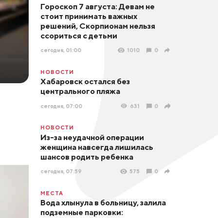
Гороскоп 7 августа: Девам не
стоит принимать важных
решений, Скорпионам нельзя
ссориться с детьми
сегодня, 01:00
1010
0
НОВОСТИ
Хабаровск остался без
центрального пляжа
сегодня, 07:00
631
0
НОВОСТИ
Из-за неудачной операции
женщина навсегда лишилась
шансов родить ребенка
сегодня, 07:59
575
0
МЕСТА
Вода хлынула в больницу, залила
подземные парковки: