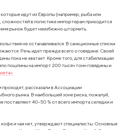
, которые идут из Европы (например, рыба или
ий, сложностей в логистике импортерам приходится
ремя рынок будет неизбежно штормить.
ольствия не останавливался. В санкционные списки
жаются. Речь идет прежде всего о говядине. Своей
дины пока не хватает. Кроме того, для стабилизации
ило пошлины на импорт 200 тысяч тонн говядины и
азета»
.
 проходят, рассказали в Ассоциации
бного рынка. В наибольшей зоне риска, пожалуй,
е поставляют 40-50 % от всего импорта селедки и
 кофе и чая нет, утверждают специалисты. Основные