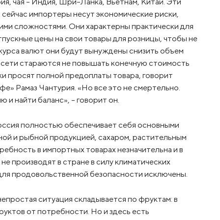
я, чая – Индия, Шри-Ланка, Вьетнам, Китай. Эти
о сейчас импортеры несут экономические риски,
кими сложностями. Они характерны практически для
пускные цены на свои товары для розницы, чтобы не
 курса валют они будут вынуждены снизить объем
 сети стараются не повышать конечную стоимость
ки просят полной предоплаты товара, говорит
е» Рамаз Чантурия. «Но все это не смертельно.
 и найти баланс», – говорит он.
Россия полностью обеспечивает себя основными
сной и рыбной продукцией, сахаром, растительным
ребность в импортных товарах незначительна и в
не производят в стране в силу климатических
 для продовольственной безопасности исключены.
непростая ситуация складывается по фруктам: в
уктов от потребности. Но и здесь есть