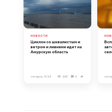
НОВОСТИ
НОВ
Циклон со шквалистым и
Всп
ветром и ливнями идет на
авт
Амурскую область
сел
сегодня, 10:36
245
0
сегод