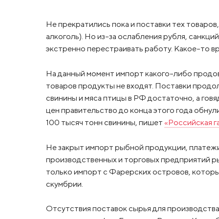
Не прекратились пока и поставки тех товаров
алкоголь). Но из-за ослабления рубля, санкц
экстренно перестраивать работу. Какое-то в
На данный момент импорт какого-либо продов
товаров продукты не входят. Поставки продол
свинины и мяса птицы в РФ достаточно, а говя
цен правительство до конца этого года обнул
100 тысяч тонн свинины, пишет
«Российская г
Не закрыт импорт рыбной продукции, платежи
производственных и торговых предприятий ры
только импорт с Фарерских островов, которы
скумбрии.
Отсутствия поставок сырья для производства