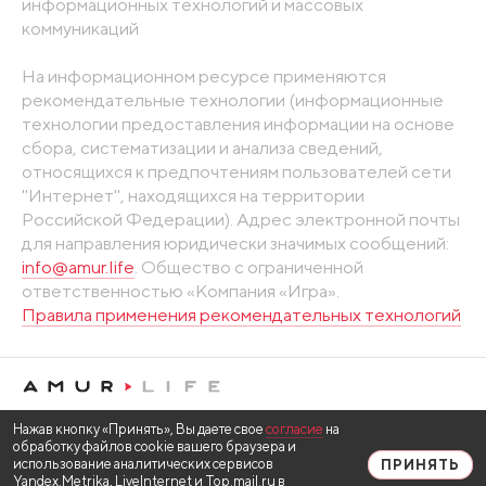
информационных технологий и массовых
коммуникаций
На информационном ресурсе применяются
рекомендательные технологии (информационные
технологии предоставления информации на основе
сбора, систематизации и анализа сведений,
относящихся к предпочтениям пользователей сети
"Интернет", находящихся на территории
Российской Федерации). Адрес электронной почты
для направления юридически значимых сообщений:
info@amur.life
. Общество с ограниченной
ответственностью «Компания «Игра».
Правила применения рекомендательных технологий
Нажав кнопку «Принять», Вы даете свое
согласие
на
обработку файлов cookie вашего браузера и
использование аналитических сервисов
ПРИНЯТЬ
Yandex.Metrika, LiveInternet и Top.mail.ru в