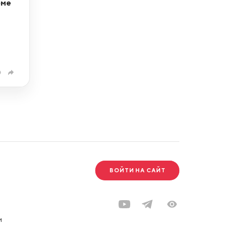
оме
0
ВОЙТИ НА САЙТ
и