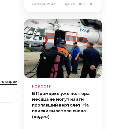
сегодня, 21:46
26
0
ла старые
НОВОСТИ
В Приморье уже полтора
месяца не могут найти
пропавший вертолет. На
поиски вылетели снова
(видео)