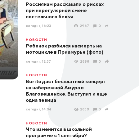
Россиянам рассказали о рисках
при нерегулярной смене
постельного белья
сегодня, 16:23
2967
0
НОВОСТИ
Ребенок разбился насмерть на
мотоцикле в Приамурье (фото)
сегодня, 12:57
2898
0
НОВОСТИ
Burito даст бесплатный концерт
на набережной Амура в
Благовещенске. Выступит и еще
одна певица
сегодня, 14:04
2850
0
НОВОСТИ
Что изменится в школьной
программе с 1 сентября?