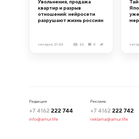
Увольнения, продажа
Тай
квартир и разрыв
Япо
отношений: нейросети
уже
разрушают жизнь россиян
ме
сегодня, 21:46
26
0
сегод
Редакция
Реклама
+7 4162
222 744
+7 4162
222 742
info@amur.life
reklama@amur.life