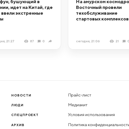
фун, бушующий в
На амурском космодр
нии, идет на Китай, где
Восточный провели
 ввели экстренные
техобслуживание
ры
стартовых комплексов
ня, 21:27
87
0
сегодня, 21:06
21
Прайс-лист
НОВОСТИ
Медиакит
ЛЮДИ
Условия использования
СПЕЦПРОЕКТ
Политика конфиденциальност
АРХИВ