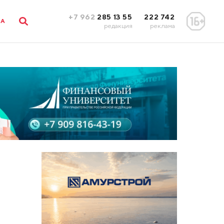
+7 962
285 13 55
222 742
ЛА
редакция
реклама