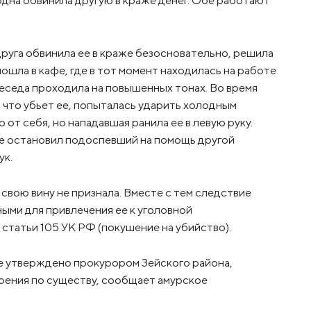
дна обвинила другую в краже денег. Обе работают
одруга обвинила ее в краже безосновательно, решила
пошла в кафе, где в тот момент находилась на работе
 Беседа проходила на повышенных тонах. Во время
 что убьет ее, попыталась ударить холодным
о от себя, но нападавшая ранила ее в левую руку.
 ее остановил подоспевший на помощь другой
ук.
вою вину не признала. Вместе с тем следствие
ыми для привлечения ее к уголовной
1 статьи 105 УК РФ (покушение на убийство).
е утверждено прокурором Зейского района,
трения по существу, сообщает амурское