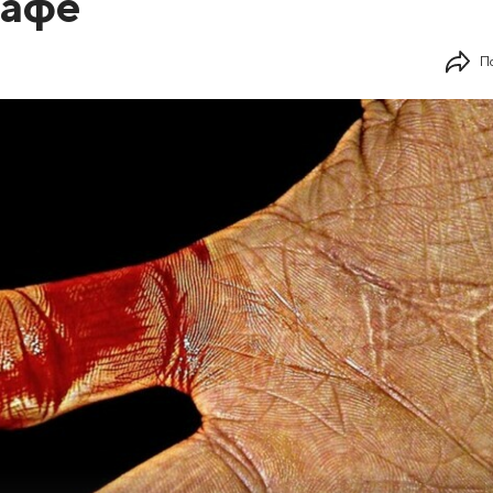
кафе
П