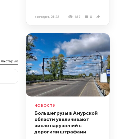
сегодня, 21:23
167
0
ла старые
НОВОСТИ
Большегрузы в Амурской
области увеличивают
число нарушений с
дорогими штрафами