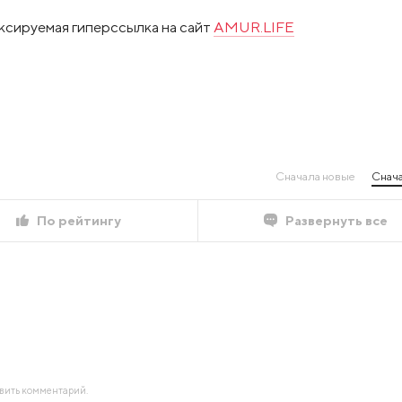
ксируемая гиперссылка на сайт
AMUR.LIFE
Сначала новые
Снача
По рейтингу
Развернуть все
авить комментарий.