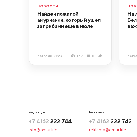
НОВОСТИ
НОВ
Найден пожилой
На 
амурчанин, который ушел
Бел
за грибами еще в июле
важ
сегодня, 21:23
167
0
сегод
Редакция
Реклама
+7 4162
222 744
+7 4162
222 742
info@amur.life
reklama@amur.life