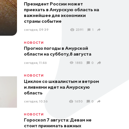
Президент России может
приехать в Амурскую область на
важнейшее для экономики
страны событие
сегодня, 09:39
2391
1
НОВОСТИ
Прогноз погоды в Амурской
области на субботу,8 августа
сегодня, 11:46
1883
0
НОВОСТИ
Циклон со шквалистым и ветром
и ливнями идет на Амурскую
область
сегодня, 10:36
1650
0
НОВОСТИ
Гороскоп 7 августа: Девам не
стоит принимать важных