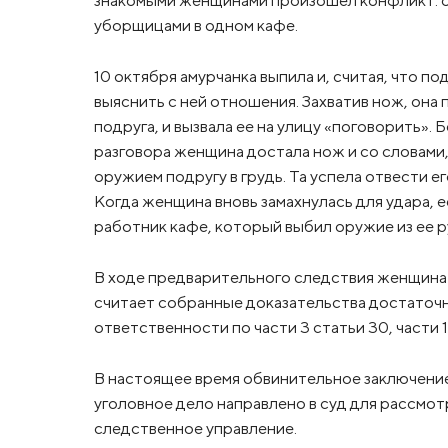
знакомыми женщинами произошел конфликт: о
уборщицами в одном кафе.
10 октября амурчанка выпила и, считая, что п
выяснить с ней отношения. Захватив нож, она 
подруга, и вызвала ее на улицу «поговорить».
разговора женщина достала нож и со словами,
оружием подругу в грудь. Та успела отвести ег
Когда женщина вновь замахнулась для удара,
работник кафе, который выбил оружие из ее р
В ходе предварительного следствия женщина с
считает собранные доказательства достаточн
ответственности по части 3 статьи 30, части 
В настоящее время обвинительное заключени
уголовное дело направлено в суд для рассмо
следственное управление.