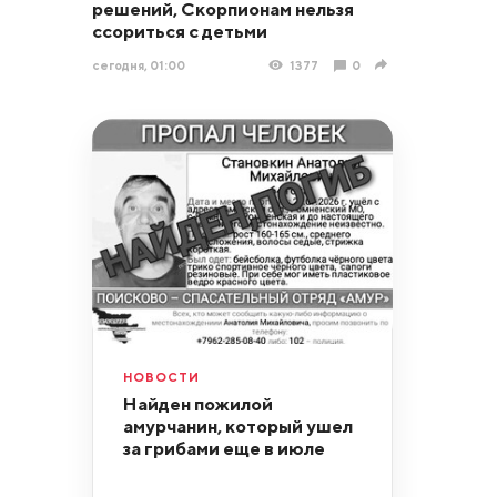
решений, Скорпионам нельзя
ссориться с детьми
сегодня, 01:00
1377
0
НОВОСТИ
Найден пожилой
амурчанин, который ушел
за грибами еще в июле