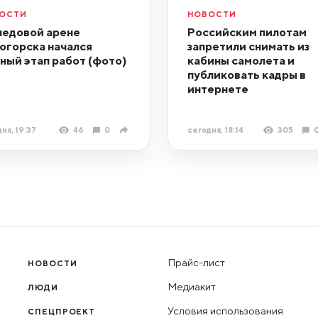
ОСТИ
НОВОСТИ
ледовой арене
Российским пилотам
огорска начался
запретили снимать из
ный этап работ (фото)
кабины самолета и
публиковать кадры в
интернете
ня, 19:37
46
0
сегодня, 18:14
305
Прайс-лист
НОВОСТИ
Медиакит
ЛЮДИ
Условия использования
СПЕЦПРОЕКТ