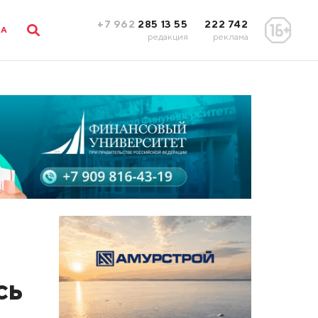
+7 962
285 13 55
222 742
ЛА
редакция
реклама
сь