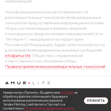
коммуникаций
На информационном ресурсе применяются
рекомендательные технологии (информационные
технологии предоставления информации на основе
сбора, систематизации и анализа сведений,
относящихся к предпочтениям пользователей сети
"Интернет", находящихся на территории
Российской Федерации). Адрес электронной почты
для направления юридически значимых сообщений:
info@amur.life
. Общество с ограниченной
ответственностью «Компания «Игра».
Правила применения рекомендательных технологий
Нажав кнопку «Принять», Вы даете свое
согласие
на
обработку файлов cookie вашего браузера и
использование аналитических сервисов
ПРИНЯТЬ
Yandex.Metrika, LiveInternet и Top.mail.ru в
соответствии с
Политикой конфиденциальности
.