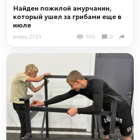
Найден пожилой амурчанин,
который ушел за грибами еще в
июле
вчера, 21:23
596
0