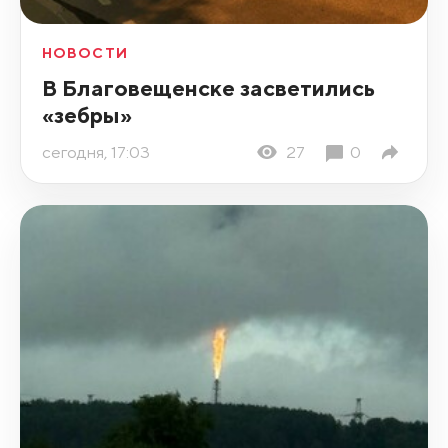
НОВОСТИ
В Благовещенске засветились
«зебры»
сегодня, 17:03
27
0