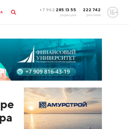
+7 962
285 13 55
222 742
ЛА
редакция
реклама
аре
ара