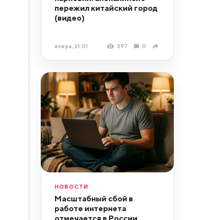
пережил китайский город
(видео)
вчера, 21:01
397
0
НОВОСТИ
Масштабный сбой в
работе интернета
отмечается в России