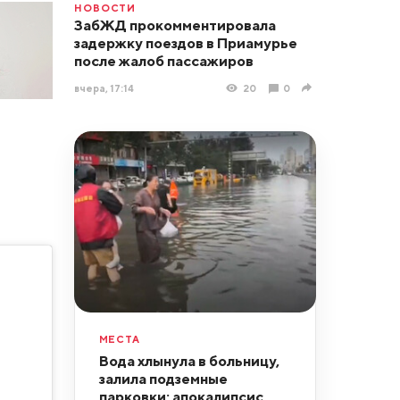
НОВОСТИ
ЗабЖД прокомментировала
задержку поездов в Приамурье
после жалоб пассажиров
вчера, 17:14
20
0
МЕСТА
Вода хлынула в больницу,
залила подземные
парковки: апокалипсис