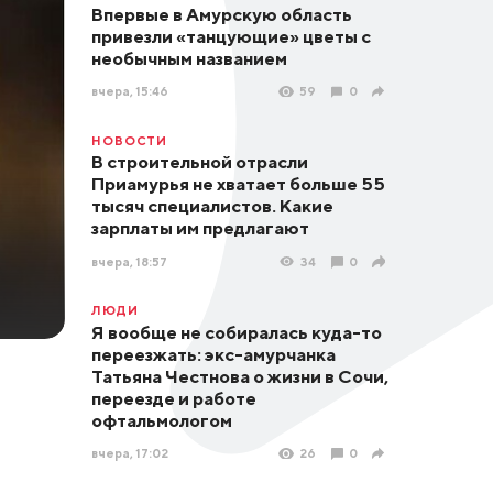
Впервые в Амурскую область
привезли «танцующие» цветы с
необычным названием
вчера, 15:46
59
0
НОВОСТИ
В строительной отрасли
Приамурья не хватает больше 55
тысяч специалистов. Какие
зарплаты им предлагают
вчера, 18:57
34
0
ЛЮДИ
Я вообще не собиралась куда-то
переезжать: экс-амурчанка
Татьяна Честнова о жизни в Сочи,
переезде и работе
офтальмологом
вчера, 17:02
26
0