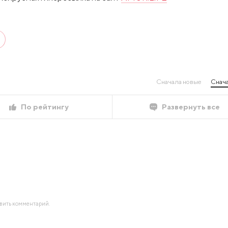
Сначала новые
Снача
По рейтингу
Развернуть все
авить комментарий.