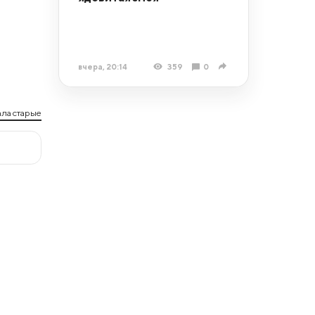
вчера, 20:14
359
0
ла старые