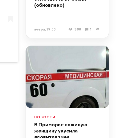
(обновлено)
вчера, 19:55
388
1
НОВОСТИ
В Приморье пожилую
женщину укусила
ядовитая змея