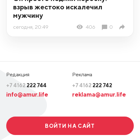
взрыв жестоко искалечил
мужчину
сегодня, 20:49
406
0
Редакция
Реклама
+7 4162
222 744
+7 4162
222 742
info@amur.life
reklama@amur.life
ВОЙТИ НА САЙТ