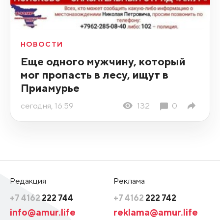
НОВОСТИ
Еще одного мужчину, который
мог пропасть в лесу, ищут в
Приамурье
сегодня, 16:59
132
0
Редакция
Реклама
+7 4162
222 744
+7 4162
222 742
info@amur.life
reklama@amur.life