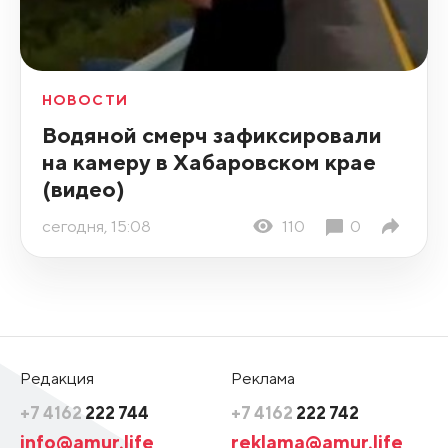
НОВОСТИ
Водяной смерч зафиксировали
на камеру в Хабаровском крае
(видео)
сегодня, 15:08
110
0
Редакция
Реклама
+7 4162
222 744
+7 4162
222 742
info@amur.life
reklama@amur.life