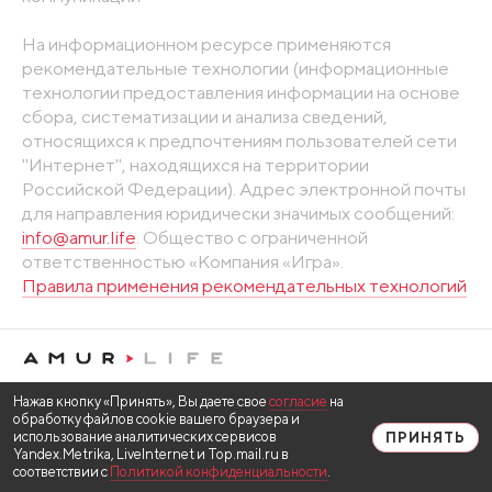
На информационном ресурсе применяются
рекомендательные технологии (информационные
технологии предоставления информации на основе
сбора, систематизации и анализа сведений,
относящихся к предпочтениям пользователей сети
"Интернет", находящихся на территории
Российской Федерации). Адрес электронной почты
для направления юридически значимых сообщений:
info@amur.life
. Общество с ограниченной
ответственностью «Компания «Игра».
Правила применения рекомендательных технологий
Нажав кнопку «Принять», Вы даете свое
согласие
на
обработку файлов cookie вашего браузера и
использование аналитических сервисов
ПРИНЯТЬ
Yandex.Metrika, LiveInternet и Top.mail.ru в
соответствии с
Политикой конфиденциальности
.