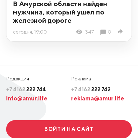
В Амурской области найден
мужчина, который ушел по
железной дороге
сегодня, 19:00
347
0
Редакция
Реклама
+7 4162
222 744
+7 4162
222 742
info@amur.life
reklama@amur.life
ВОЙТИ НА САЙТ