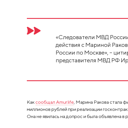
«Следователи МВД России
действия с Мариной Раков
России по Москве», – цит
представителя МВД РФ И
Как
сообщал Amur.life
, Марина Ракова стала ф
миллионов рублей при реализации госконтракт
Она не явилась на допрос и была объявлена в 