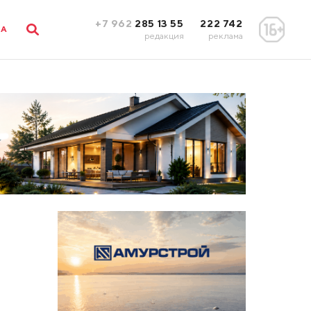
+7 962
285 13 55
222 742
ЛА
редакция
реклама