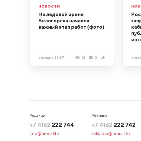
НОВОСТИ
НОВ
На ледовой арене
Рос
Белогорска начался
зап
важный этап работ (фото)
каб
пуб
инт
сегодня, 19:37
14
0
сегод
Редакция
Реклама
+7 4162
222 744
+7 4162
222 742
info@amur.life
reklama@amur.life