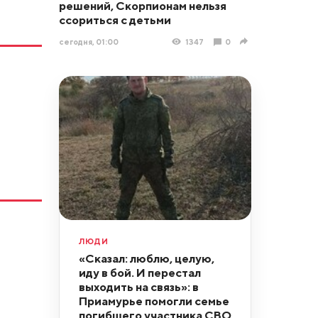
решений, Скорпионам нельзя
ссориться с детьми
сегодня, 01:00
1347
0
ЛЮДИ
«Сказал: люблю, целую,
иду в бой. И перестал
выходить на связь»: в
Приамурье помогли семье
погибшего участника СВО