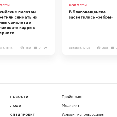
ОСТИ
НОВОСТИ
сийским пилотам
В Благовещенске
ретили снимать из
засветились «зебры»
ины самолета и
ликовать кадры в
ернете
ня, 18:14
150
0
сегодня, 17:03
268
Прайс-лист
НОВОСТИ
Медиакит
ЛЮДИ
Условия использования
СПЕЦПРОЕКТ