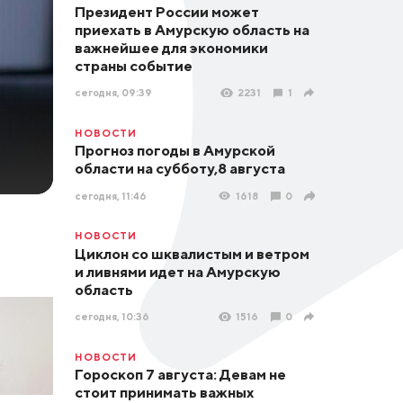
Президент России может
приехать в Амурскую область на
важнейшее для экономики
страны событие
сегодня, 09:39
2231
1
НОВОСТИ
Прогноз погоды в Амурской
области на субботу,8 августа
сегодня, 11:46
1618
0
НОВОСТИ
Циклон со шквалистым и ветром
и ливнями идет на Амурскую
область
сегодня, 10:36
1516
0
НОВОСТИ
Гороскоп 7 августа: Девам не
стоит принимать важных