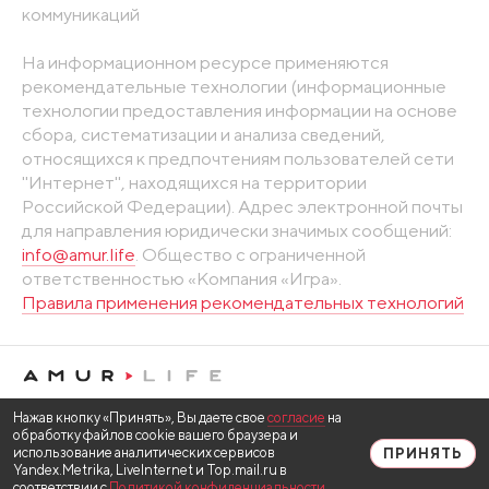
коммуникаций
На информационном ресурсе применяются
рекомендательные технологии (информационные
технологии предоставления информации на основе
сбора, систематизации и анализа сведений,
относящихся к предпочтениям пользователей сети
"Интернет", находящихся на территории
Российской Федерации). Адрес электронной почты
для направления юридически значимых сообщений:
info@amur.life
. Общество с ограниченной
ответственностью «Компания «Игра».
Правила применения рекомендательных технологий
Нажав кнопку «Принять», Вы даете свое
согласие
на
обработку файлов cookie вашего браузера и
использование аналитических сервисов
ПРИНЯТЬ
Yandex.Metrika, LiveInternet и Top.mail.ru в
соответствии с
Политикой конфиденциальности
.