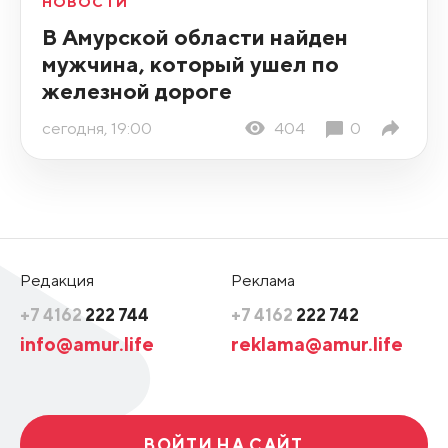
НОВОСТИ
В Амурской области найден
мужчина, который ушел по
железной дороге
сегодня, 19:00
404
0
Редакция
Реклама
+7 4162
222 744
+7 4162
222 742
info@amur.life
reklama@amur.life
ВОЙТИ НА САЙТ