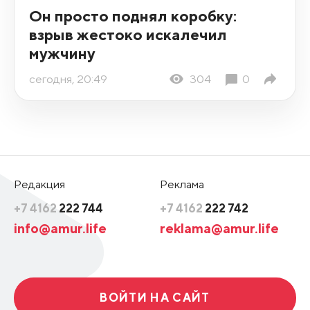
Он просто поднял коробку:
взрыв жестоко искалечил
мужчину
сегодня, 20:49
304
0
Редакция
Реклама
+7 4162
222 744
+7 4162
222 742
info@amur.life
reklama@amur.life
ВОЙТИ НА САЙТ