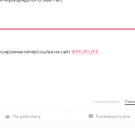
ксируемая гиперссылка на сайт
AMUR.LIFE
Сначала новые
Снача
По рейтингу
Развернуть все