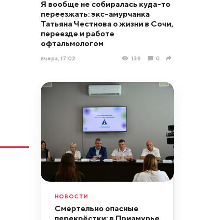
Я вообще не собиралась куда-то
переезжать: экс-амурчанка
Татьяна Честнова о жизни в Сочи,
переезде и работе
офтальмологом
вчера, 17:02
139
0
НОВОСТИ
Смертельно опасные
перекрёстки: в Приамурье