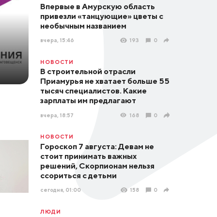
Впервые в Амурскую область
привезли «танцующие» цветы с
необычным названием
вчера, 15:46
193
0
НОВОСТИ
В строительной отрасли
Приамурья не хватает больше 55
тысяч специалистов. Какие
зарплаты им предлагают
вчера, 18:57
168
0
НОВОСТИ
Гороскоп 7 августа: Девам не
стоит принимать важных
решений, Скорпионам нельзя
ссориться с детьми
сегодня, 01:00
158
0
ЛЮДИ