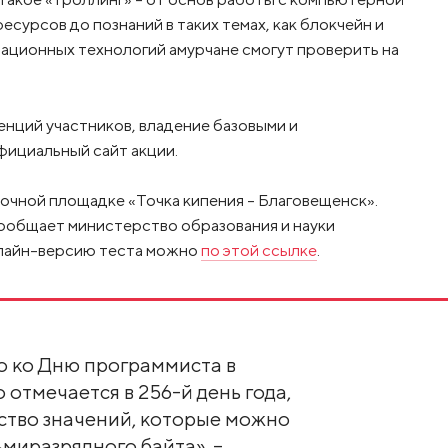
сурсов до познаний в таких темах, как блокчейн и
ационных технологий амурчане смогут проверить на
енций участников, владение базовыми и
фициальный сайт акции.
 очной площадке «Точка кипения – Благовещенск».
 сообщает министерство образования и науки
нлайн-версию теста можно
по этой ссылке
.
 ко Дню программиста в
 отмечается в 256-й день года,
ство значений, которые можно
миразрядного байта», –