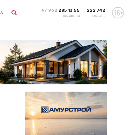
+7 962
285 13 55
222 742
ЛА
редакция
реклама