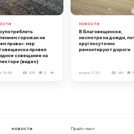
ОСТИ
НОВОСТИ
оупотреблять
В Благовещенске,
пением горожан не
несмотря на дожди, по
ем права»: мэр
круглосуточно
говещенска провел
ремонтируют дороги
здное совещание на
лекторе (видео)
, 19:48
329
0
вчера, 17:32
140
Прайс-лист
НОВОСТИ