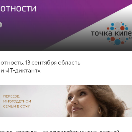
тность. 13 сентября область
 «IT-диктант».
о такое «троллинг» – от основ работы с компьютерной