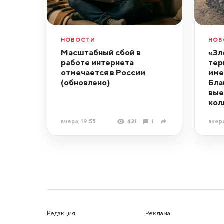
НОВОСТИ
НОВ
Масштабный сбой в
«Зл
работе интернета
тер
отмечается в России
име
(обновлено)
Бла
вые
кол
вчера, 19:55
421
1
вчера
Редакция
Реклама