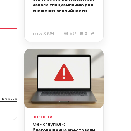
начали спецкампанию для
снижения аварийности
вчера, 09:04
687
2
ла старые
НОВОСТИ
Он «сглупил»:
благовещенца арестовали