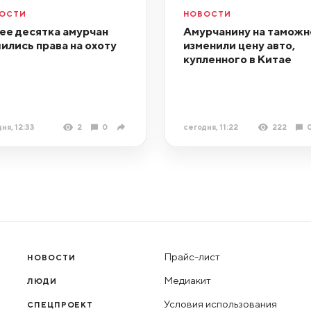
ОСТИ
НОВОСТИ
ее десятка амурчан
Амурчанину на таможн
ились права на охоту
изменили цену авто,
купленного в Китае
ня, 12:33
2
0
сегодня, 11:22
222
Прайс-лист
НОВОСТИ
Медиакит
ЛЮДИ
Условия использования
СПЕЦПРОЕКТ