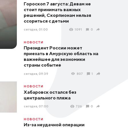
Гороскоп 7 августа: Девам не
стоит принимать важных
решений, Скорпионам нельзя
ссориться с детьми
сегодня, 01:00
1091
0
НОВОСТИ
Президент России может
приехать в Амурскую область на
важнейшее для экономики
страны событие
сегодня, 09:39
807
1
НОВОСТИ
Хабаровск остался без
центрального пляжа
сегодня, 07:00
726
0
НОВОСТИ
Из-за неудачной операции