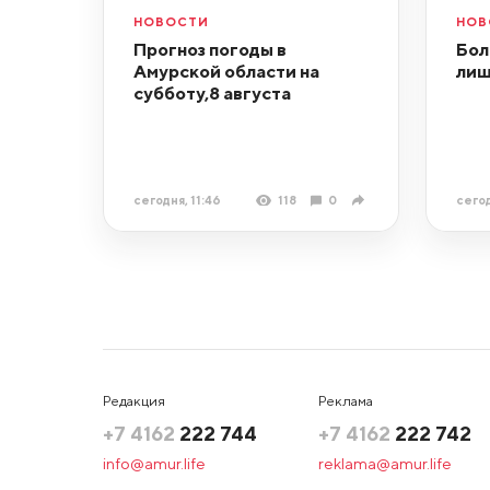
НОВОСТИ
НОВ
Прогноз погоды в
Бол
Амурской области на
лиш
субботу,8 августа
сегодня, 11:46
118
0
сегод
Редакция
Реклама
+7 4162
222 744
+7 4162
222 742
info@amur.life
reklama@amur.life