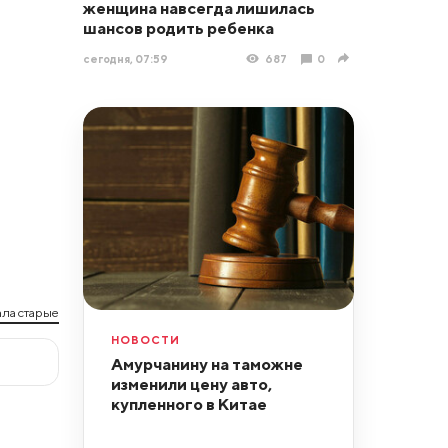
женщина навсегда лишилась
шансов родить ребенка
сегодня, 07:59
687
0
ла старые
НОВОСТИ
Амурчанину на таможне
изменили цену авто,
купленного в Китае