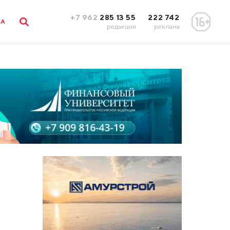
+7 962
285 13 55
222 742
ЛА
редакция
реклама