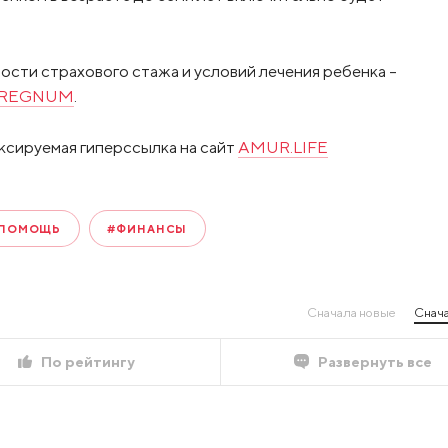
ости страхового стажа и условий лечения ребенка –
REGNUM
.
ксируемая гиперссылка на сайт
AMUR.LIFE
ПОМОЩЬ
#ФИНАНСЫ
Сначала новые
Снача
По рейтингу
Развернуть все