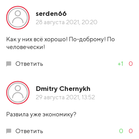
Все подряд
serden66
По рейтингу
28 августа 2021, 20:20
Развернуть все
Как у них всё хорошо! По-доброму! По
человечески!
Ответить
+1
0
Dmitry Chernykh
29 августа 2021, 13:52
Развила уже экономику?
Ответить
0
0