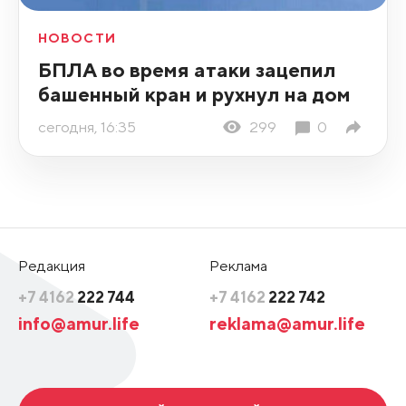
НОВОСТИ
БПЛА во время атаки зацепил
башенный кран и рухнул на дом
сегодня, 16:35
299
0
Редакция
Реклама
+7 4162
222 744
+7 4162
222 742
info@amur.life
reklama@amur.life