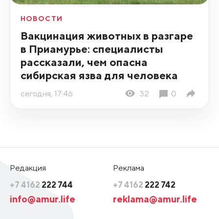
НОВОСТИ
Вакцинация животных в разгаре
в Приамурье: специалисты
рассказали, чем опасна
сибирская язва для человека
сегодня, 17:46
32
0
Редакция
Реклама
+7 4162
222 744
+7 4162
222 742
info@amur.life
reklama@amur.life