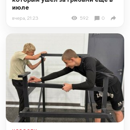
июле
вчера, 21:23
592
0