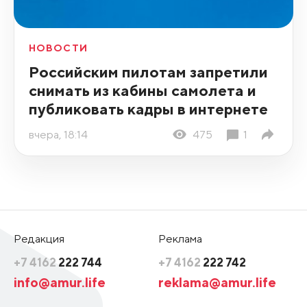
НОВОСТИ
Российским пилотам запретили
снимать из кабины самолета и
публиковать кадры в интернете
вчера, 18:14
475
1
Редакция
Реклама
+7 4162
222 744
+7 4162
222 742
info@amur.life
reklama@amur.life