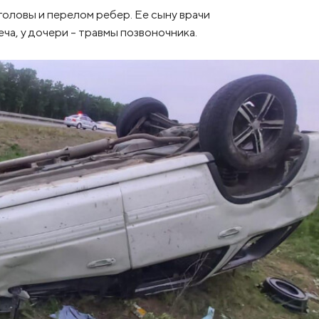
головы и перелом ребер. Ее сыну врачи
ча, у дочери – травмы позвоночника.