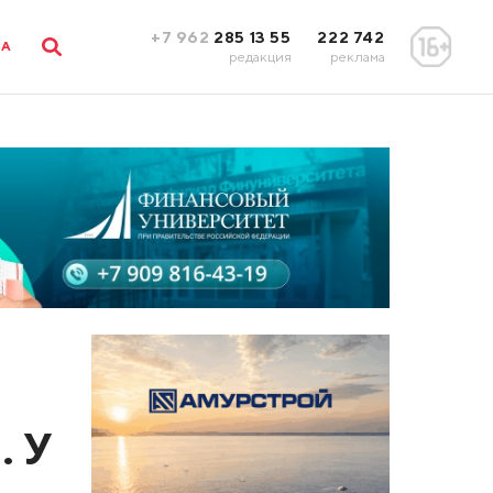
+7 962
285 13 55
222 742
ЛА
редакция
реклама
. У