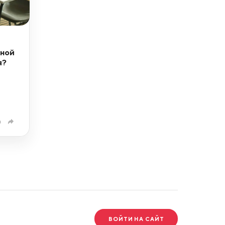
ьной
я?
0
ВОЙТИ НА САЙТ