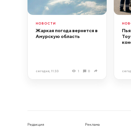
НОВОСТИ
НОВ
Жаркая погода вернется в
Пья
Амурскую область
Toy
кон
сегодня, 11:33
1
0
сегод
Редакция
Реклама