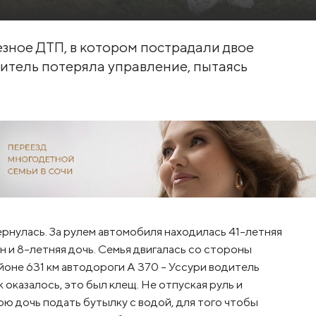
зное ДТП, в котором пострадали двое
итель потеряла управление, пытаясь
рнулась. За рулем автомобиля находилась 41-летняя
н и 8-летняя дочь. Семья двигалась со стороны
йоне 631 км автодороги А 370 – Уссури водитель
к оказалось, это был клещ. Не отпуская руль и
 дочь подать бутылку с водой, для того чтобы