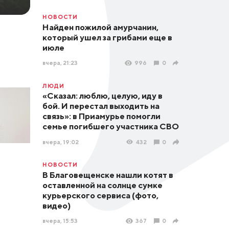
НОВОСТИ
Найден пожилой амурчанин,
который ушел за грибами еще в
июле
вчера, 21:23
996
0
ЛЮДИ
«Сказал: люблю, целую, иду в
бой. И перестал выходить на
связь»: в Приамурье помогли
семье погибшего участника СВО
вчера, 19:02
432
0
НОВОСТИ
В Благовещенске нашли котят в
оставленной на солнце сумке
курьерского сервиса (фото,
видео)
вчера, 15:53
367
0