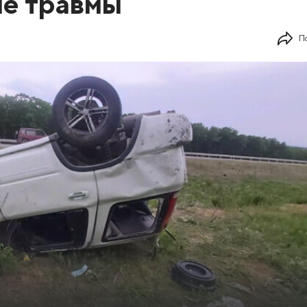
ые травмы
П