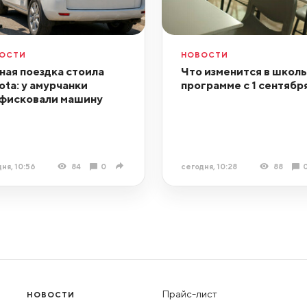
ОСТИ
НОВОСТИ
ная поездка стоила
Что изменится в школ
ota: у амурчанки
программе с 1 сентябр
фисковали машину
ня, 10:56
84
0
сегодня, 10:28
88
Прайс-лист
НОВОСТИ