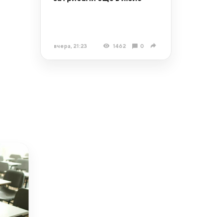
вчера, 21:23
1462
0