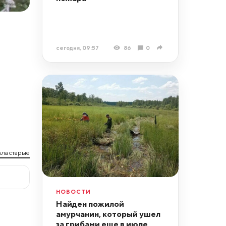
сегодня, 09:57
86
0
ла старые
НОВОСТИ
Найден пожилой
амурчанин, который ушел
за грибами еще в июле