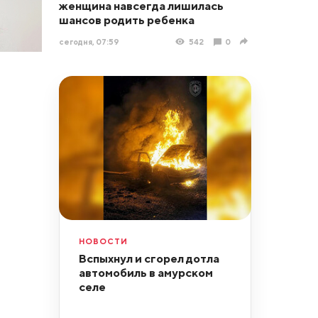
женщина навсегда лишилась
шансов родить ребенка
сегодня, 07:59
542
0
НОВОСТИ
Вспыхнул и сгорел дотла
автомобиль в амурском
селе