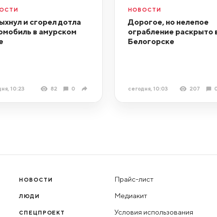
ОСТИ
НОВОСТИ
ыхнул и сгорел дотла
Дорогое, но нелепое
омобиль в амурском
ограбление раскрыто 
е
Белогорске
ня, 10:23
82
0
сегодня, 10:03
207
Прайс-лист
НОВОСТИ
Медиакит
ЛЮДИ
Условия использования
СПЕЦПРОЕКТ