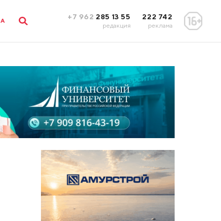
+7 962
285 13 55
222 742
ЛА
редакция
реклама