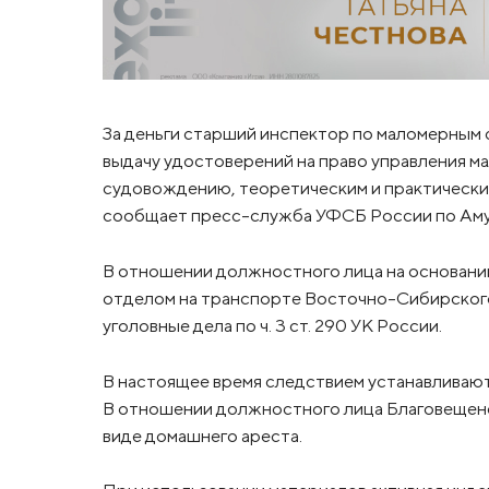
За деньги старший инспектор по маломерным 
выдачу удостоверений на право управления м
судовождению, теоретическим и практически
сообщает пресс-служба УФСБ России по Аму
В отношении должностного лица на основани
отделом на транспорте Восточно-Сибирског
уголовные дела по ч. 3 ст. 290 УК России.
В настоящее время следствием устанавливаю
В отношении должностного лица Благовещенс
виде домашнего ареста.