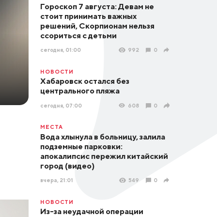
Гороскоп 7 августа: Девам не
стоит принимать важных
решений, Скорпионам нельзя
ссориться с детьми
сегодня, 01:00
992
0
НОВОСТИ
Хабаровск остался без
центрального пляжа
сегодня, 07:00
608
0
МЕСТА
Вода хлынула в больницу, залила
подземные парковки:
апокалипсис пережил китайский
город (видео)
вчера, 21:01
549
0
НОВОСТИ
Из-за неудачной операции