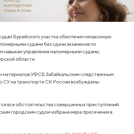
судам Бурейского участка обеспечил незаконную
аломерными судами без сдачи экзаменов по
м навыкам управления маломерными судами,
рской области.
и материалов УФСБ Забайкальским следственным
о СУ на транспорте СК России возбуждены
тся все обстоятельства совершенных преступлений.
ким городским судом избрана мера пресечения в