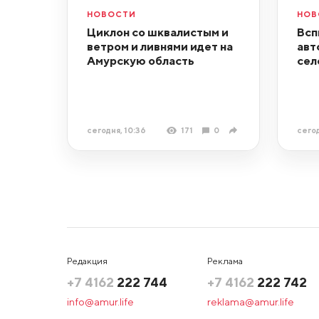
НОВОСТИ
НОВ
Циклон со шквалистым и
Всп
ветром и ливнями идет на
авт
Амурскую область
сел
сегодня, 10:36
171
0
сегод
Редакция
Реклама
+7 4162
222 744
+7 4162
222 742
info@amur.life
reklama@amur.life