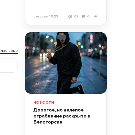
сегодня, 10:23
82
0
ла старые
НОВОСТИ
Дорогое, но нелепое
ограбление раскрыто в
Белогорске