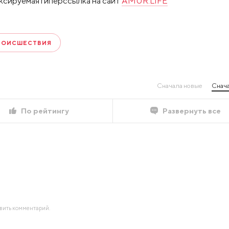
ксируемая гиперссылка на сайт
AMUR.LIFE
РОИСШЕСТВИЯ
Сначала новые
Снача
По рейтингу
Развернуть все
авить комментарий.