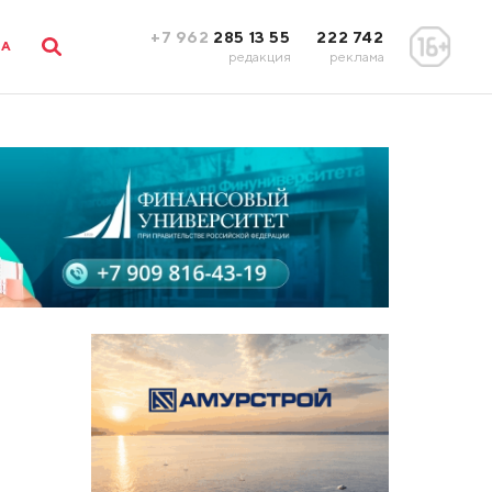
+7 962
285 13 55
222 742
ЛА
редакция
реклама