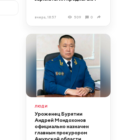
вчера, 18:57
509
0
ЛЮДИ
Уроженец Бурятии
Андрей Мондохонов
официально назначен
главным прокурором
Амурской области