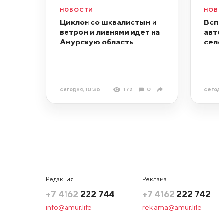
НОВОСТИ
НОВ
Циклон со шквалистым и
Всп
ветром и ливнями идет на
авт
Амурскую область
сел
сегодня, 10:36
172
0
сегод
Редакция
Реклама
+7 4162
222 744
+7 4162
222 742
info@amur.life
reklama@amur.life