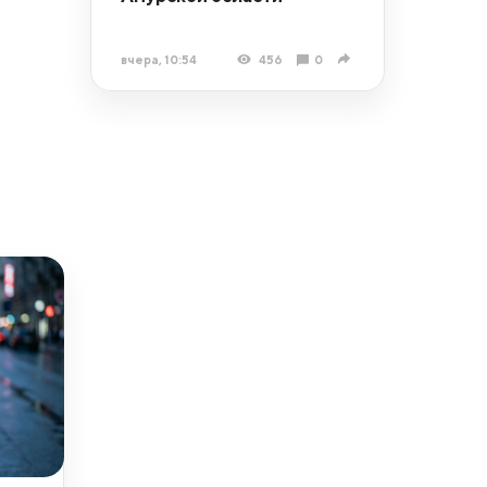
вчера, 10:54
456
0