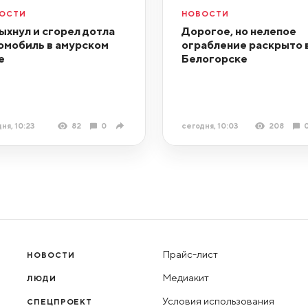
ОСТИ
НОВОСТИ
ыхнул и сгорел дотла
Дорогое, но нелепое
омобиль в амурском
ограбление раскрыто 
е
Белогорске
ня, 10:23
82
0
сегодня, 10:03
208
Прайс-лист
НОВОСТИ
Медиакит
ЛЮДИ
Условия использования
СПЕЦПРОЕКТ