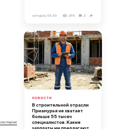
сегодня, 06:30
296
2
НОВОСТИ
В строительной отрасли
Приамурья не хватает
больше 55 тысяч
специалистов. Какие
ла старые
зарплаты им предлагают