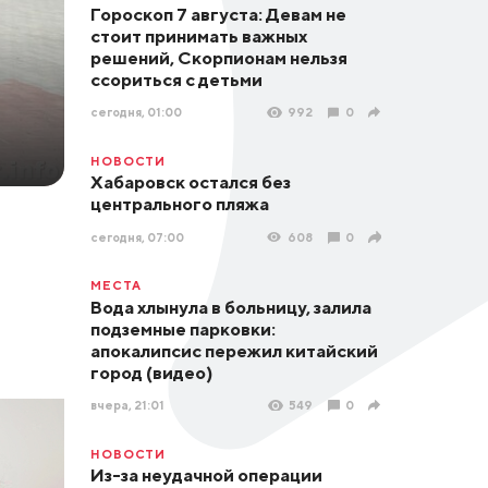
Гороскоп 7 августа: Девам не
стоит принимать важных
решений, Скорпионам нельзя
ссориться с детьми
сегодня, 01:00
992
0
НОВОСТИ
Хабаровск остался без
центрального пляжа
сегодня, 07:00
608
0
МЕСТА
Вода хлынула в больницу, залила
подземные парковки:
апокалипсис пережил китайский
город (видео)
вчера, 21:01
549
0
НОВОСТИ
Из-за неудачной операции