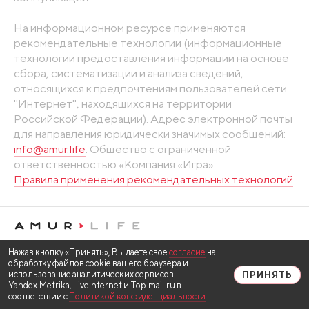
На информационном ресурсе применяются
рекомендательные технологии (информационные
технологии предоставления информации на основе
сбора, систематизации и анализа сведений,
относящихся к предпочтениям пользователей сети
"Интернет", находящихся на территории
Российской Федерации). Адрес электронной почты
для направления юридически значимых сообщений:
info@amur.life
. Общество с ограниченной
ответственностью «Компания «Игра».
Правила применения рекомендательных технологий
Нажав кнопку «Принять», Вы даете свое
согласие
на
обработку файлов cookie вашего браузера и
использование аналитических сервисов
ПРИНЯТЬ
Yandex.Metrika, LiveInternet и Top.mail.ru в
соответствии с
Политикой конфиденциальности
.