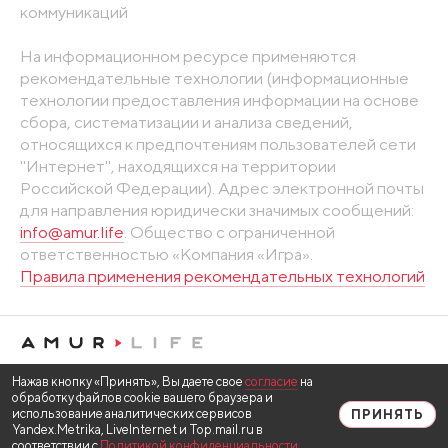
коммуникаций
На информационном ресурсе применяются
рекомендательные технологии (информационные
технологии предоставления информации на основе
сбора, систематизации и анализа сведений,
относящихся к предпочтениям пользователей сети
"Интернет", находящихся на территории
Российской Федерации). Адрес электронной почты
для направления юридически значимых сообщений:
info@amur.life
. Общество с ограниченной
ответственностью «Компания «Игра».
Правила применения рекомендательных технологий
Нажав кнопку «Принять», Вы даете свое
согласие
на
обработку файлов cookie вашего браузера и
использование аналитических сервисов
ПРИНЯТЬ
Yandex.Metrika, LiveInternet и Top.mail.ru в
соответствии с
Политикой конфиденциальности
.