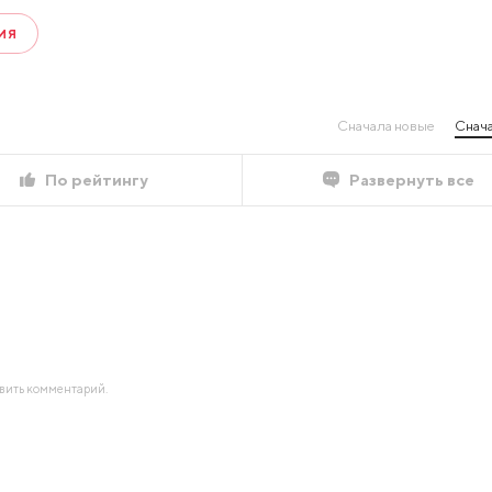
ИЯ
Сначала новые
Снача
По рейтингу
Развернуть все
авить комментарий.