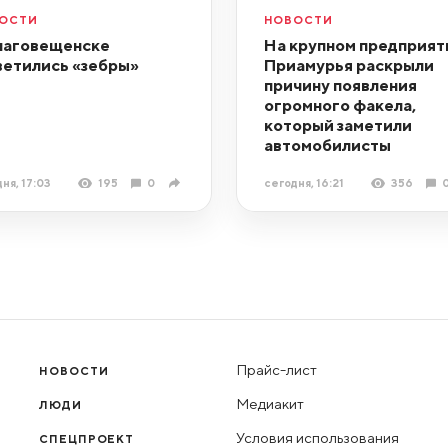
ОСТИ
НОВОСТИ
лаговещенске
На крупном предприят
ветились «зебры»
Приамурья раскрыли
причину появления
огромного факела,
который заметили
автомобилисты
ня, 17:03
195
0
сегодня, 16:21
356
Прайс-лист
НОВОСТИ
Медиакит
ЛЮДИ
Условия использования
СПЕЦПРОЕКТ