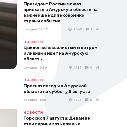
Президент России может
приехать в Амурскую область на
важнейшее для экономики
страны событие
сегодня, 09:39
2060
1
НОВОСТИ
Циклон со шквалистым и ветром
и ливнями идет на Амурскую
область
сегодня, 10:36
1435
0
НОВОСТИ
Прогноз погоды в Амурской
области на субботу,8 августа
сегодня, 11:46
1428
0
НОВОСТИ
Гороскоп 7 августа: Девам не
стоит принимать важных