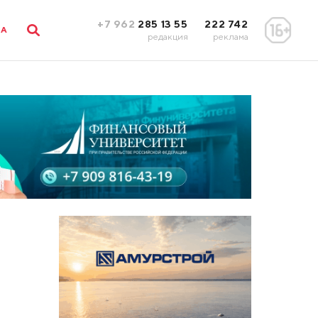
+7 962
285 13 55
222 742
ЛА
редакция
реклама