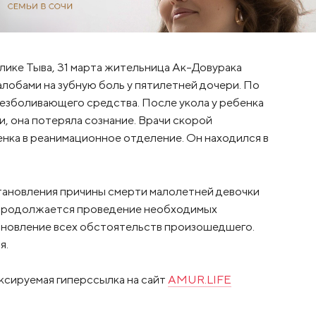
лике Тыва, 31 марта жительница Ак-Довурака
лобами на зубную боль у пятилетней дочери. По
безболивающего средства. После укола у ребенка
и, она потеряла сознание. Врачи скорой
нка в реанимационное отделение. Он находился в
становления причины смерти малолетней девочки
 продолжается проведение необходимых
ановление всех обстоятельств произошедшего.
я.
ксируемая гиперссылка на сайт
AMUR.LIFE