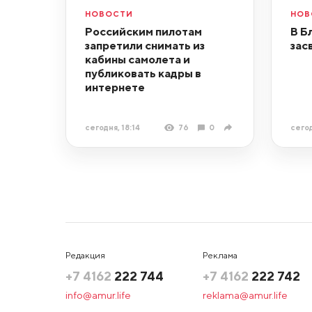
НОВОСТИ
НОВ
Российским пилотам
В Б
запретили снимать из
зас
кабины самолета и
публиковать кадры в
интернете
сегодня, 18:14
76
0
сегод
Редакция
Реклама
+7 4162
222 744
+7 4162
222 742
info@amur.life
reklama@amur.life