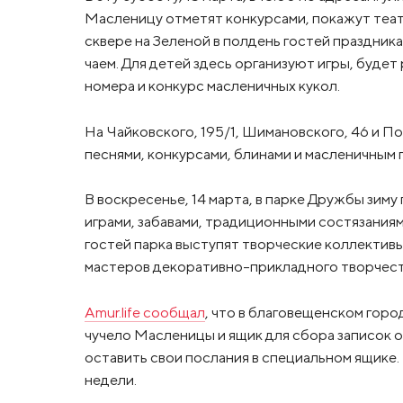
Масленицу отметят конкурсами, покажут теат
сквере на Зеленой в полдень гостей праздника
чаем. Для детей здесь организуют игры, буде
номера и конкурс масленичных кукол.
На Чайковского, 195/1, Шимановского, 46 и По
песнями, конкурсами, блинами и масленичным 
В воскресенье, 14 марта, в парке Дружбы зим
играми, забавами, традиционными состязаниям
гостей парка выступят творческие коллекти
мастеров декоративно-прикладного творчест
Amur.life сообщал
, что в благовещенском гор
чучело Масленицы и ящик для сбора записок о
оставить свои послания в специальном ящике.
недели.