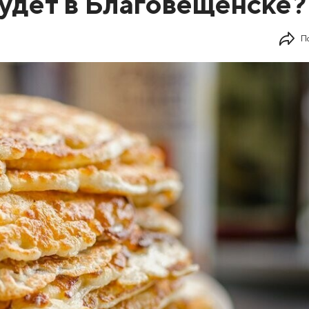
удет в Благовещенске?
П