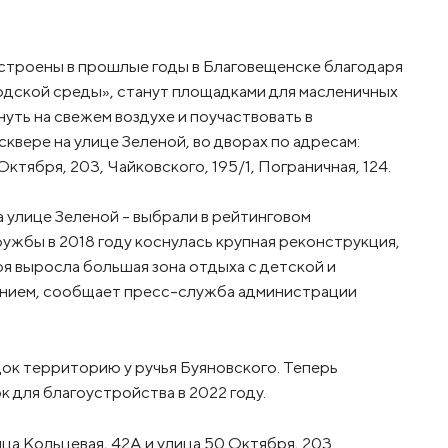
строены в прошлые годы в Благовещенске благодаря
дской среды», станут площадками для масленичных
уть на свежем воздухе и поучаствовать в
квере на улице Зеленой, во дворах по адресам:
ктября, 203, Чайковского, 195/1, Пограничная, 124.
 улице Зеленой – выбрали в рейтинговом
ружбы в 2018 году коснулась крупная реконструкция,
ыря выросла большая зона отдыха с детской и
ением, сообщает пресс-служба администрации
док территорию у ручья Буяновского. Теперь
 для благоустройства в 2022 году.
улица Кольцевая, 42А и улица 50 Октября, 203