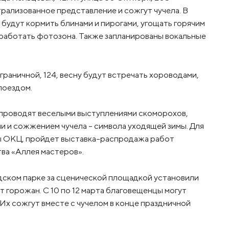
рализованное представление и сожгут чучела. В
 будут кормить блинами и пирогами, угощать горячим
т работать фотозона. Также запланированы вокальные
граничной, 124, весну будут встречать хороводами,
поездом.
у проводят веселыми выступлениями скоморохов,
и и сожжением чучела – символа уходящей зимы. Для
вы ОКЦ, пройдет выставка-распродажа работ
ва «Аллея мастеров».
одском парке за сценической площадкой установили
т горожан. С 10 по 12 марта благовещенцы могут
 Их сожгут вместе с чучелом в конце праздничной