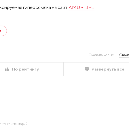
ксируемая гиперссылка на сайт
AMUR.LIFE
Й
Сначала новые
Снача
По рейтингу
Развернуть все
авить комментарий.