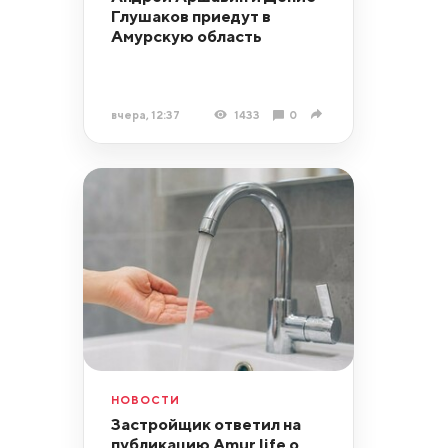
Глушаков приедут в
Амурскую область
вчера, 12:37
1433
0
НОВОСТИ
Застройщик ответил на
публикацию Amur.life о