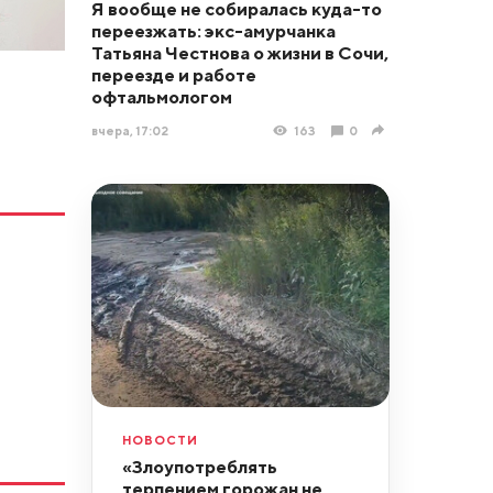
Я вообще не собиралась куда-то
переезжать: экс-амурчанка
Татьяна Честнова о жизни в Сочи,
переезде и работе
офтальмологом
вчера, 17:02
163
0
НОВОСТИ
«Злоупотреблять
терпением горожан не