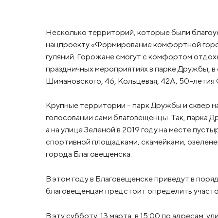
Несколько территорий, которые были благоу
нацпроекту «Формирование комфортной горо
гуляний. Горожане смогут с комфортом отдохн
праздничных мероприятиях в парке Дружбы, в с
Шимановского, 46, Кольцевая, 42А, 50-летия О
Крупные территории – парк Дружбы и сквер на
голосовании сами благовещенцы. Так, парка Д
а на улице Зеленой в 2019 году на месте пуст
спортивной площадками, скамейками, озелен
города Благовещенска.
В этом году в Благовещенске приведут в поря
благовещенцам предстоит определить участок
В эту субботу, 13 марта, в 15:00 по адресам: 