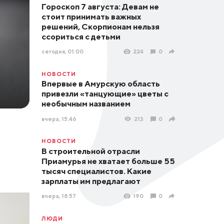
Гороскоп 7 августа: Девам не
стоит принимать важных
решений, Скорпионам нельзя
ссориться с детьми
сегодня, 01:00
224
0
НОВОСТИ
Впервые в Амурскую область
привезли «танцующие» цветы с
необычным названием
вчера, 15:46
213
0
НОВОСТИ
В строительной отрасли
Приамурья не хватает больше 55
тысяч специалистов. Какие
зарплаты им предлагают
вчера, 18:57
190
0
ЛЮДИ