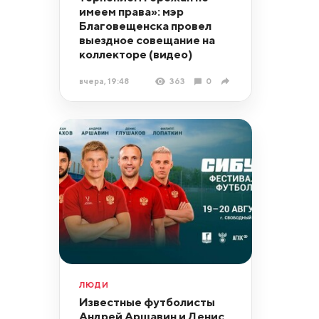
имеем права»: мэр
Благовещенска провел
выездное совещание на
коллекторе (видео)
вчера, 19:48
363
0
ЛЮДИ
Известные футболисты
Андрей Аршавин и Денис