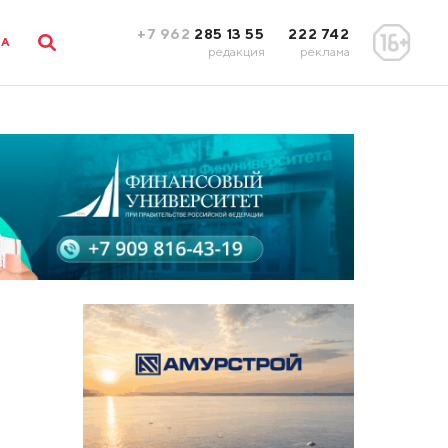
+7 962
285 13 55
222 742
ЛА
редакция
реклама