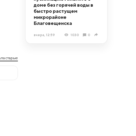
доме без горячей воды в
быстро растущем
микрорайоне
Благовещенска
вчера, 12:59
1030
0
ла старые