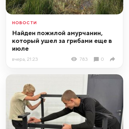
НОВОСТИ
Найден пожилой амурчанин,
который ушел за грибами еще в
июле
вчера, 21:23
783
0