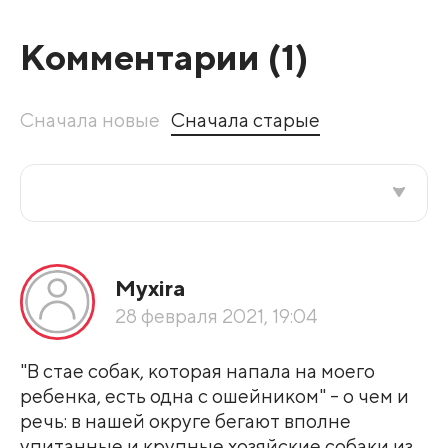
Комментарии (
1
)
Сначала новые
Сначала старые
Все подряд
Myxira
По рейтингу
28 февраля 2021, 19:04
Развернуть все
"В стае собак, которая напала на моего
ребенка, есть одна с ошейником" - о чем и
речь: в нашей округе бегают вполне
упитанные и крупные хозяйские собаки из